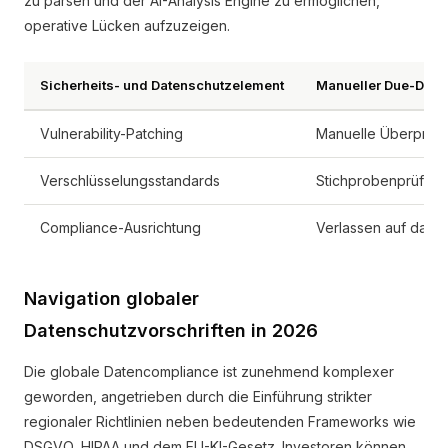
zu parsen und der AI-Analysis Engine zu ermöglichen,
operative Lücken aufzuzeigen.
Sicherheits- und Datenschutzelement
Manueller Due-Dili
Vulnerability-Patching
Manuelle Überprüfu
Verschlüsselungsstandards
Stichprobenprüfung 
Compliance-Ausrichtung
Verlassen auf das 
Navigation globaler
Datenschutzvorschriften in 2026
Die globale Datencompliance ist zunehmend komplexer
geworden, angetrieben durch die Einführung strikter
regionaler Richtlinien neben bedeutenden Frameworks wie
DSGVO, HIPAA und dem EU-KI-Gesetz. Investoren können