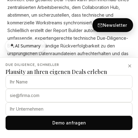
zentralisierten Arbeitsbereichs, dem Collaboration Hub,
abstimmen, um sicherzustellen, dass technische und
kommerzielle Workstreams synchronisiert bleiben.
Newsletter
Schließlich erstellt der Report Builder automatisch
umfassende, expertengerechte technische Due-Diligence-
AI Summary
Berichte, die vollständige Rückverfolgbarkeit zu den
ursprünglichen Datenraumdateien aufrechterhalten und das
AI Summary
Team auf den Abschluss der Transaktion vorbereiten.
DUE DILIGENCE, SCHNELLER
Plausity an Ihren eigenen Deals erleben
Die Integration eines KI-nativen Ansatzes in Ihre Tech Due
Diligence Checkliste verändert, wie Private-Equity-Firmen
und Unternehmenskäufer Akquisitionen durchführen.
Moderne Dealmaker nutzen spezialisierte Plattformen, um
das Deal-Momentum zu erhalten und Margen während der
Integration zu schützen. Erfahren Sie mehr darüber, wie
Plausity Buy-Side-Akteure bedient, indem Sie unseren
Demo anfragen
Leitfaden zur Private-Equity-Diligence lesen, um Ihren
nächsten technischen Workstream zu optimieren.