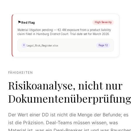
⚑
FÄHIGKEITEN
Red Flag
Hi
Risikoanalyse, nicht nur
Material litigation pending — €2.4M exposure from a product
claim filed in Hamburg District Court. Trial date set for Ma
Dokumentenüberprüfung
Legal_Risk_Register.xlsx
📄
Der Wert einer DD ist nicht die Menge der Befunde; es
ist die Präzision. Deal-Teams müssen wissen, was
Material ist, was ein Deal-Breaker ist und was Rausche