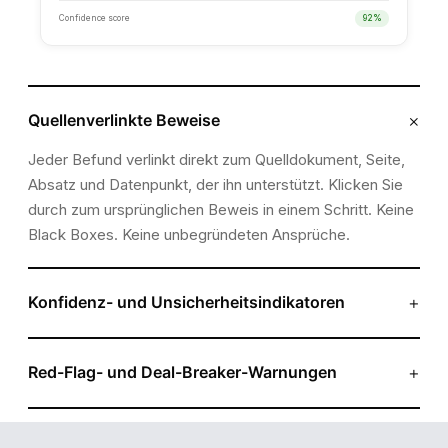
×
Quellenverlinkte Beweise
Jeder Befund verlinkt direkt zum Quelldokument, Seite,
Absatz und Datenpunkt, der ihn unterstützt. Klicken Sie
durch zum ursprünglichen Beweis in einem Schritt. Keine
Black Boxes. Keine unbegründeten Ansprüche.
+
BENCHMARKING
Konfidenz- und Unsicherheitsindikatoren
Target vs. Benchmark
Plausity unterscheidet zwischen bestätigten Befunden,
abgeleiteten Schlussfolgerungen und ungelösten Fragen.
METRIC
TARGET
BENCHMARK
+
Red-Flag- und Deal-Breaker-Warnungen
Wo Beweise unvollständig oder widersprüchlich sind,
Kritische Probleme (Material-Rechtsstreits-Exposition,
↑
kennzeichnet das System dies transparent.
Revenue Growth
+18%
+12%
nicht offenbarte Related-Party-Transaktionen,
↓
EBITDA Margin
19%
22%