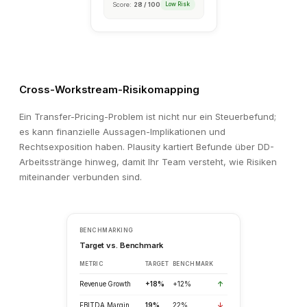
Unusual Pattern Detected
⚠
Financial Analysis · 3 min ago
Revenue recognition timing in Q4 2025 deviates significant
prior periods. €2.8M in revenue was recognised in the final
December, compared to an average weekly run-rate of €0.4
Cross-Workstream-Risikomapping
Review Finding
View Source
Ein Transfer-Pricing-Problem ist nicht nur ein Steuerbefund;
es kann finanzielle Aussagen-Implikationen und
Rechtsexposition haben. Plausity kartiert Befunde über DD-
Arbeitsstränge hinweg, damit Ihr Team versteht, wie Risiken
miteinander verbunden sind.