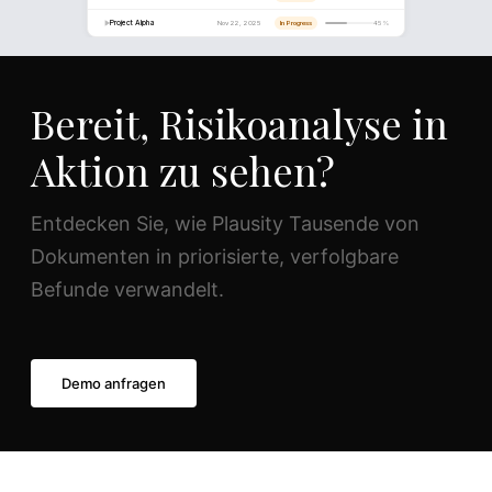
SOURCE REFERENCE
Financial_Statements_2025.pdf
📄
Page 47 · Section 4.2
“Revenue from the Northern European segment increased by
Bereit, Risikoanalyse in
primarily driven by the acquisition of TechCo GmbH in Q2 202
Aktion zu sehen?
Confidence score
Entdecken Sie, wie Plausity Tausende von
Dokumenten in priorisierte, verfolgbare
Befunde verwandelt.
Demo anfragen