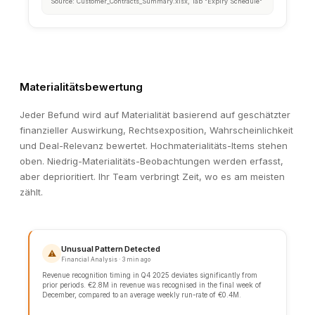
Materialitätsbewertung
Jeder Befund wird auf Materialität basierend auf geschätzter
finanzieller Auswirkung, Rechtsexposition, Wahrscheinlichkeit
und Deal-Relevanz bewertet. Hochmaterialitäts-Items stehen
oben. Niedrig-Materialitäts-Beobachtungen werden erfasst,
aber deprioritiert. Ihr Team verbringt Zeit, wo es am meisten
zählt.
KEY FINDING
Material Contract Expiry Risk
Three material customer contracts representing €6.2M in an
revenue (∼15% of total) expire within the next 12 months. N
of renewal negotiations found in the data room.
📄