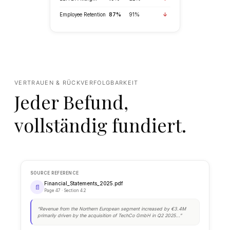
VERTRAUEN & RÜCKVERFOLGBARKEIT
RISK ASSESSMENT
Jeder Befund,
Overall Risk Score
vollständig fundiert.
Low
Medium
High
Score:
28 / 100
Low Risk