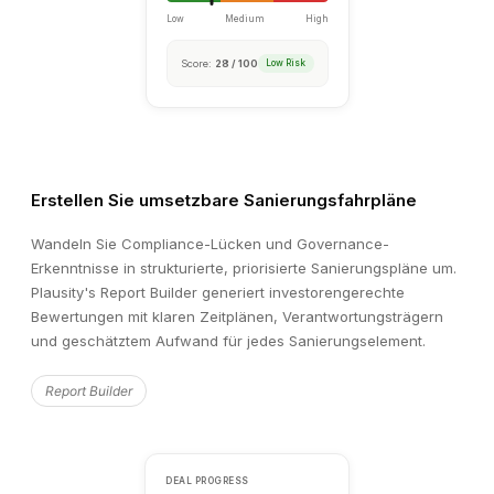
Erstellen Sie umsetzbare Sanierungsfahrpläne
Wandeln Sie Compliance-Lücken und Governance-
Erkenntnisse in strukturierte, priorisierte Sanierungspläne um.
Plausity's Report Builder generiert investorengerechte
Bewertungen mit klaren Zeitplänen, Verantwortungsträgern
und geschätztem Aufwand für jedes Sanierungselement.
Unusual Pattern Detected
Report Builder
⚠
Financial Analysis · 3 min ago
Revenue recognition timing in Q4 2025 deviates significant
prior periods. €2.8M in revenue was recognised in the final
December, compared to an average weekly run-rate of €0.4