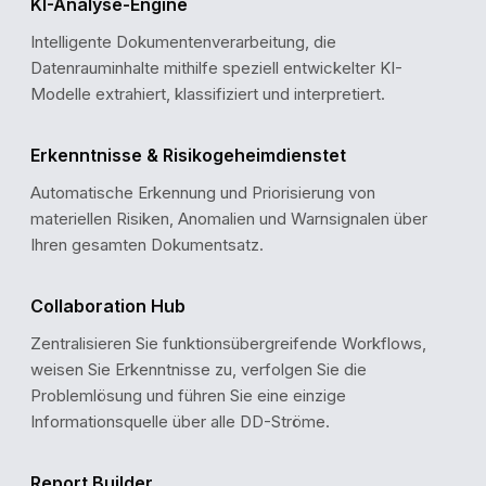
KI-Analyse-Engine
Intelligente Dokumentenverarbeitung, die
Datenrauminhalte mithilfe speziell entwickelter KI-
RISK ASSESSMENT
Modelle extrahiert, klassifiziert und interpretiert.
Overall Risk Score
Erkenntnisse & Risikogeheimdienstet
Low
Medium
High
Automatische Erkennung und Priorisierung von
materiellen Risiken, Anomalien und Warnsignalen über
Ihren gesamten Dokumentsatz.
Score:
28 / 100
Low Risk
Collaboration Hub
Zentralisieren Sie funktionsübergreifende Workflows,
weisen Sie Erkenntnisse zu, verfolgen Sie die
Problemlösung und führen Sie eine einzige
Informationsquelle über alle DD-Ströme.
Report Builder