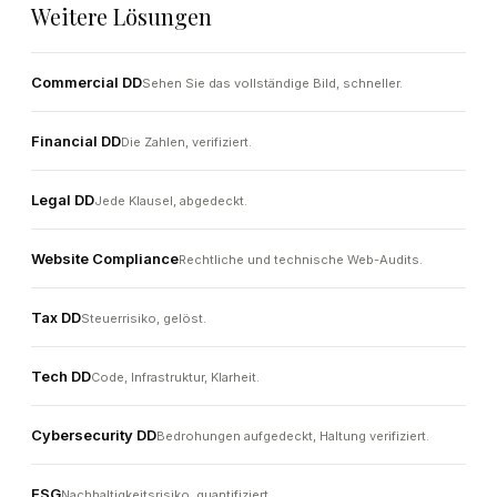
Weitere Lösungen
Commercial DD
Sehen Sie das vollständige Bild, schneller.
Financial DD
Die Zahlen, verifiziert.
Legal DD
Jede Klausel, abgedeckt.
Website Compliance
Rechtliche und technische Web-Audits.
Tax DD
Steuerrisiko, gelöst.
Tech DD
Code, Infrastruktur, Klarheit.
Cybersecurity DD
Bedrohungen aufgedeckt, Haltung verifiziert.
ESG
Nachhaltigkeitsrisiko, quantifiziert.