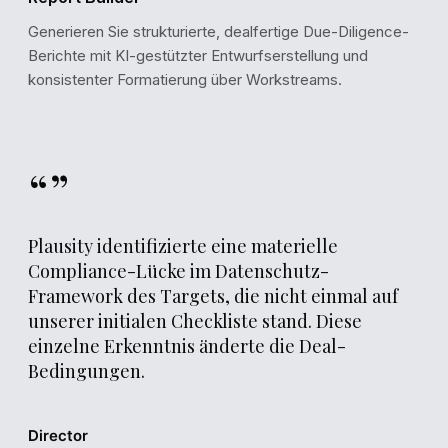
Generieren Sie strukturierte, dealfertige Due-Diligence-
Berichte mit KI-gestützter Entwurfserstellung und
konsistenter Formatierung über Workstreams.
“”
Plausity identifizierte eine materielle
Compliance-Lücke im Datenschutz-
DEAL PROGRESS
Framework des Targets, die nicht einmal auf
Project Alpha: DD Workflow
unserer initialen Checkliste stand. Diese
einzelne Erkenntnis änderte die Deal-
Data Collection
Bedingungen.
Completed · Feb 10
Analysis & Review
In progress · 73% complete
Director