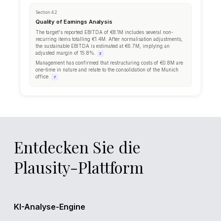
DD PROGRESS
Workstream Completion
Financial
Legal
Commercial
Entdecken Sie die
Tax
Tech
Plausity-Plattform
KI-Analyse-Engine