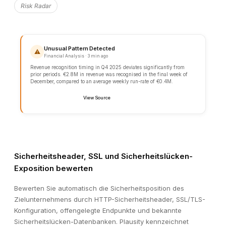
Risk Radar
Sicherheitsheader, SSL und Sicherheitslücken-
COMPLIANCE REVIEW
Exposition bewerten
GDPR Data Processing Agreement
✓
Verified · Valid until Dec 2027
Bewerten Sie automatisch die Sicherheitsposition des
ISO 27001 Certification
✓
Zielunternehmens durch HTTP-Sicherheitsheader, SSL/TLS-
Verified · Last audit: Sep 2025
Konfiguration, offengelegte Endpunkte und bekannte
SOC 2 Type II Audit Report
✓
Verified · Updated: Jan 2026
Sicherheitslücken-Datenbanken. Plausity kennzeichnet