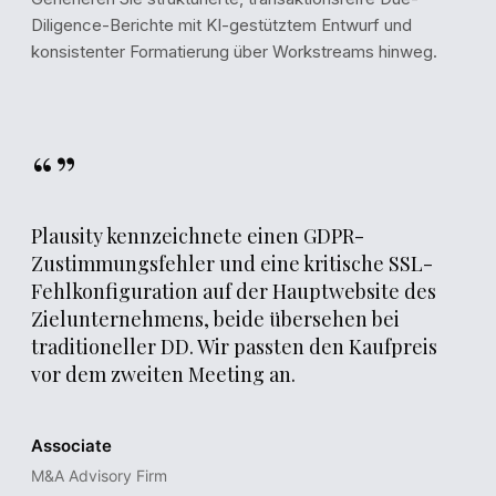
Diligence-Berichte mit KI-gestütztem Entwurf und
Material Contract Expiry Risk
konsistenter Formatierung über Workstreams hinweg.
Three material customer contracts representing €6.2M in an
revenue (∼15% of total) expire within the next 12 months. N
of renewal negotiations found in the data room.
“”
📄
Source: Customer_Contracts_Summary.xlsx, Tab "Expiry S
Plausity kennzeichnete einen GDPR-
Zustimmungsfehler und eine kritische SSL-
Fehlkonfiguration auf der Hauptwebsite des
Zielunternehmens, beide übersehen bei
traditioneller DD. Wir passten den Kaufpreis
vor dem zweiten Meeting an.
Associate
M&A Advisory Firm