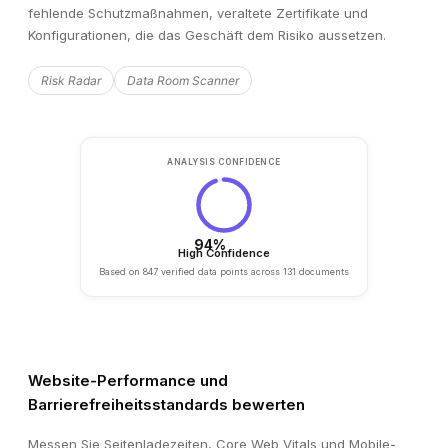
Penetration Test Report
!
fehlende Schutzmaßnahmen, veraltete Zertifikate und
Pending review · Due: Mar 2026
Konfigurationen, die das Geschäft dem Risiko aussetzen.
Risk Radar
Data Room Scanner
Website-Performance und
Barrierefreiheitsstandards bewerten
Messen Sie Seitenladezeiten, Core Web Vitals und Mobile-