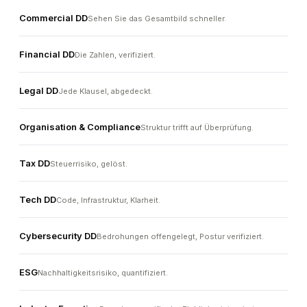
Commercial DD
Sehen Sie das Gesamtbild schneller.
Financial DD
Die Zahlen, verifiziert.
Legal DD
Jede Klausel, abgedeckt.
Organisation & Compliance
Struktur trifft auf Überprüfung.
Tax DD
Steuerrisiko, gelöst.
Tech DD
Code, Infrastruktur, Klarheit.
Cybersecurity DD
Bedrohungen offengelegt, Postur verifiziert.
ESG
Nachhaltigkeitsrisiko, quantifiziert.