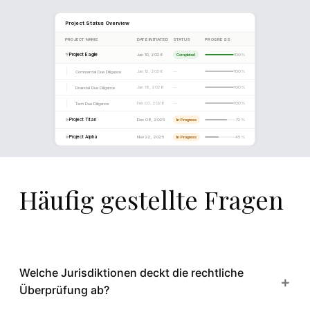
Häufig gestellte Fragen
REPORT DRAFT
Section 4.2
Quality of Earnings Analysis
The target's reported EBITDA of €8.1M includes several 
Welche Jurisdiktionen deckt die rechtliche
+
recurring items totalling €1.4M. After normalisation adju
Überprüfung ab?
the sustainable EBITDA is estimated at €6.7M, implying 
adjusted margin of 15.8%.
3