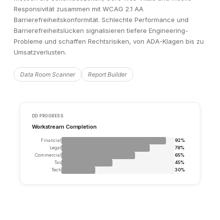
Responsivität zusammen mit WCAG 2.1 AA
Barrierefreiheitskonformität. Schlechte Performance und
Barrierefreiheitslücken signalisieren tiefere Engineering-
Probleme und schaffen Rechtsrisiken, von ADA-Klagen bis zu
Umsatzverlusten.
Unusual Pattern Detected
⚠
Financial Analysis · 3 min ago
Data Room Scanner
Report Builder
Revenue recognition timing in Q4 2025 deviates significant
prior periods. €2.8M in revenue was recognised in the final
December, compared to an average weekly run-rate of €0.4
Review Finding
View Source