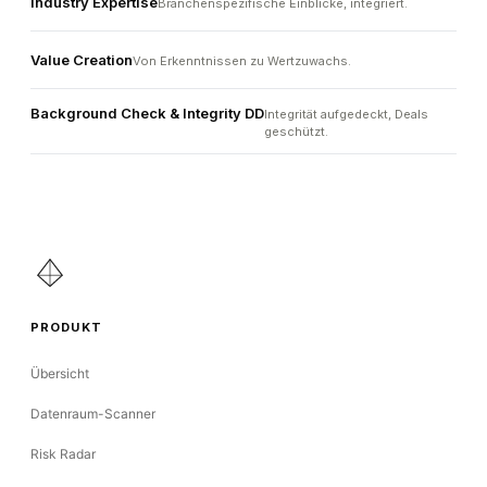
Industry Expertise
Branchenspezifische Einblicke, integriert.
Value Creation
Von Erkenntnissen zu Wertzuwachs.
Background Check & Integrity DD
Integrität aufgedeckt, Deals
geschützt.
PRODUKT
Übersicht
Datenraum-Scanner
Risk Radar