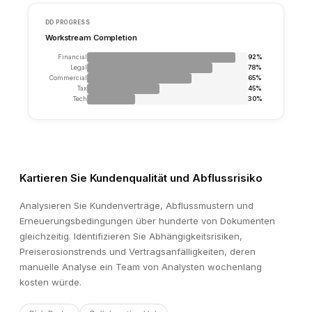
BENCHMARKING
Target vs. Benchmark
Kartieren Sie Kundenqualität und Abflussrisiko
METRIC
TARGET
BENCHMARK
↑
Revenue Growth
+18%
+12%
Analysieren Sie Kundenverträge, Abflussmustern und
Erneuerungsbedingungen über hunderte von Dokumenten
↓
EBITDA Margin
19%
22%
gleichzeitig. Identifizieren Sie Abhängigkeitsrisiken,
Preiserosionstrends und Vertragsanfälligkeiten, deren
↓
Employee Retention
87%
91%
manuelle Analyse ein Team von Analysten wochenlang
kosten würde.