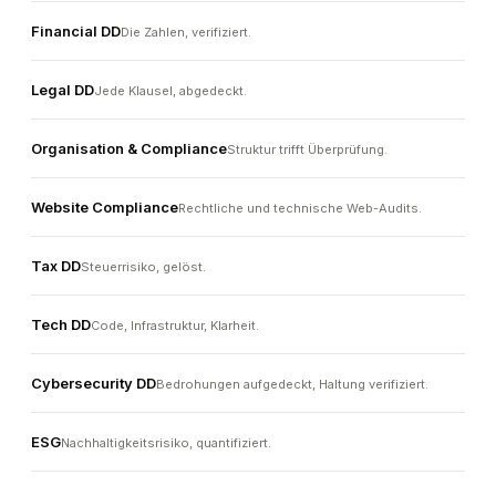
Financial DD
Die Zahlen, verifiziert.
Legal DD
Jede Klausel, abgedeckt.
Organisation & Compliance
Struktur trifft Überprüfung.
Website Compliance
Rechtliche und technische Web-Audits.
Tax DD
Steuerrisiko, gelöst.
Tech DD
Code, Infrastruktur, Klarheit.
Cybersecurity DD
Bedrohungen aufgedeckt, Haltung verifiziert.
ESG
Nachhaltigkeitsrisiko, quantifiziert.