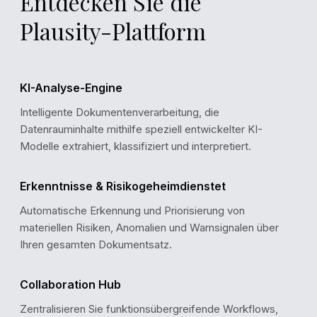
Entdecken Sie die
Plausity-Plattform
KI-Analyse-Engine
Intelligente Dokumentenverarbeitung, die
Datenrauminhalte mithilfe speziell entwickelter KI-
Modelle extrahiert, klassifiziert und interpretiert.
Erkenntnisse & Risikogeheimdienstet
RISK ASSESSMENT
Overall Risk Score
Automatische Erkennung und Priorisierung von
materiellen Risiken, Anomalien und Warnsignalen über
Ihren gesamten Dokumentsatz.
Low
Medium
High
Collaboration Hub
Score:
28 / 100
Low Risk
Zentralisieren Sie funktionsübergreifende Workflows,