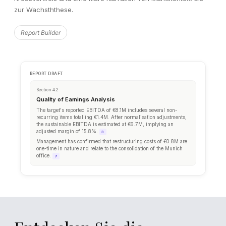
zur Wachsththese.
DD PROGRESS
Report Builder
Workstream Completion
Financial
Legal
Commercial
Tax
Tech