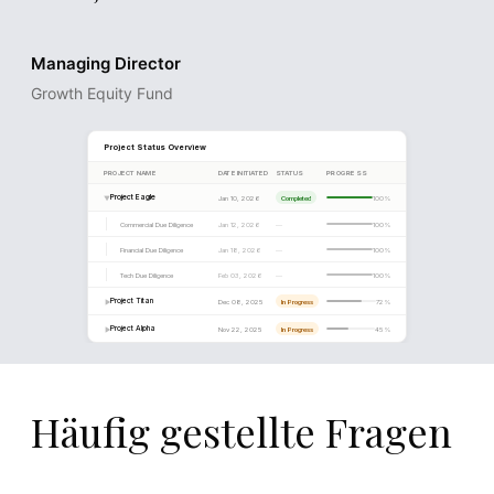
REPORT DRAFT
Managing Director
Growth Equity Fund
Section 4.2
Quality of Earnings Analysis
The target's reported EBITDA of €8.1M includes several 
recurring items totalling €1.4M. After normalisation adju
the sustainable EBITDA is estimated at €6.7M, implying 
adjusted margin of 15.8%.
3
Management has confirmed that restructuring costs of €
one-time in nature and relate to the consolidation of the 
office.
7
Häufig gestellte Fragen