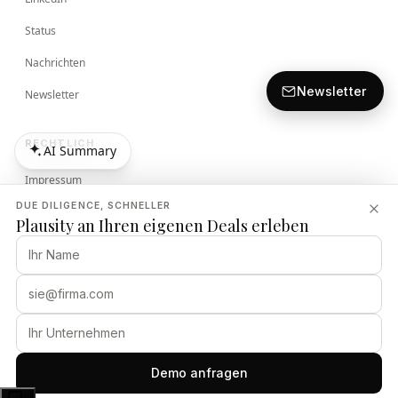
Status
Nachrichten
Newsletter
Newsletter
RECHTLICH
AI Summary
AI Summary
Impressum
DUE DILIGENCE, SCHNELLER
Bedingungen
Plausity an Ihren eigenen Deals erleben
Datenschutzrichtlinie
Sicherheitsrichtlinie
PLAUSITY
Demo anfragen