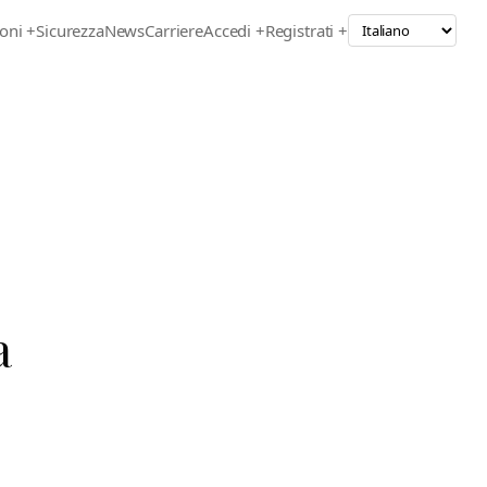
oni
+
Sicurezza
News
Carriere
Accedi +
Registrati +
a