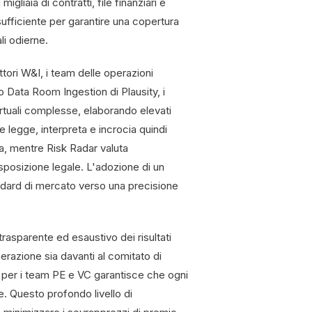
liaia di contratti, file finanziari e
ufficiente per garantire una copertura
li odierne.
ttori W&I, i team delle operazioni
do Data Room Ingestion di Plausity, i
tuali complesse, elaborando elevati
e legge, interpreta e incrocia quindi
ta, mentre Risk Radar valuta
esposizione legale. L'adozione di un
andard di mercato verso una precisione
trasparente ed esaustivo dei risultati
perazione sia davanti al comitato di
ti per i team PE e VC garantisce che ogni
. Questo profondo livello di