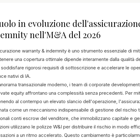
ruolo in evoluzione dell'assicurazio
emnity nell'M&A del 2026
icurazione warranty & indemnity è uno strumento essenziale di mi
tenere una copertura ottimale dipende interamente dalla qualità d
oddisfare rigorosi requisiti di sottoscrizione e accelerare le oper
nce nativi di IA.
anorama transazionale moderno, i team di corporate development e 
ivate equity affrontano una complessità senza precedenti. Per miti
nendo al contempo un elevato slancio dell'operazione, l'assicura
mata come un meccanismo indispensabile di gestione del rischio tr
ionali conti escrow del venditore, che immobilizzano capitale e gene
ioni utilizzano le polizze W&I per distribuire il rischio in modo effi
ansazioni a un ritmo accelerato. Questo cambiamento è particolar