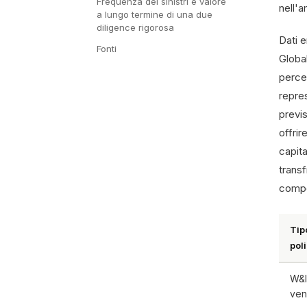
Frequenza dei sinistri e valore
nell'a
a lungo termine di una due
diligence rigorosa
Dati e
Fonti
Global
percen
repre
previs
offrir
capita
trans
compo
Tip
pol
W&I
ven