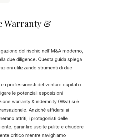
ne Warranty &
tigazione del rischio nell'M&A moderno,
ella due diligence. Questa guida spiega
azioni utilizzando strumenti di due
i professionisti del venture capital o
gare le potenziali esposizioni
zione warranty & indemnity (W&I) si è
ansazionale. Anziché affidarsi ai
rano attriti, i protagonisti delle
ciente, garantire uscite pulite e chiudere
mente critico mentre navighiamo