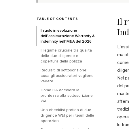
Il 
TABLE OF CONTENTS
Ind
Il ruolo in evoluzione
dell'assicurazione Warranty &
Indemnity nell'M&A del 2026
L'ass
Il legame cruciale tra qualità
ma ot
della due diligence e
copertura della polizza
come s
dilige
Requisiti di sottoscrizione:
cosa gli assicuratori vogliono
Nel p
vedere
del pr
Come l'IA accelera la
mante
prontezza alla sottoscrizione
W&I
affer
tradiz
Una checklist pratica di due
diligence W&I per i team delle
operaz
operazioni
le tr