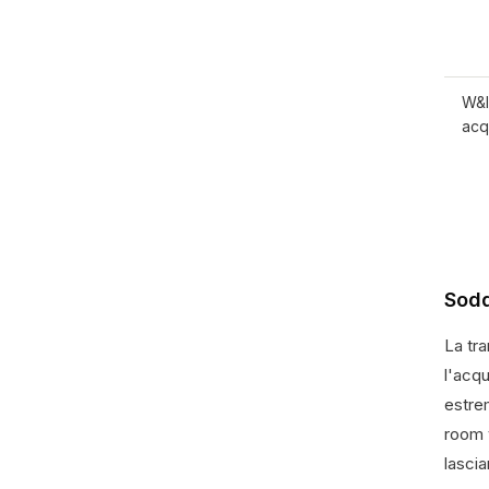
W&I
acq
Sodd
La tr
l'acqu
estre
room v
lascia