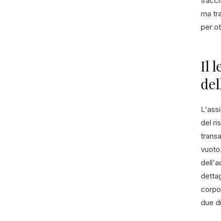
tracci
ma tr
per ot
Il 
del
L'ass
del ri
transa
vuoto.
dell'a
dettag
corpo
due di