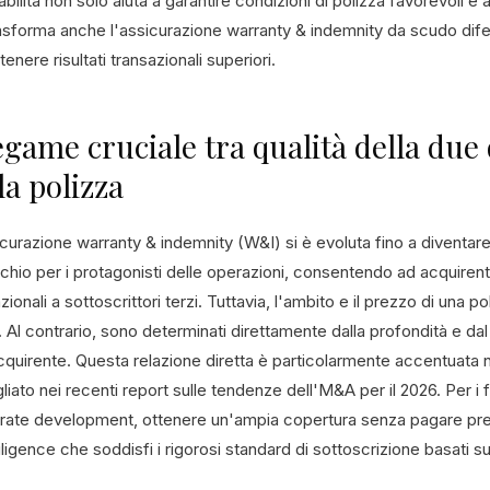
abilità non solo aiuta a garantire condizioni di polizza favorevoli e
asforma anche l'assicurazione warranty & indemnity da scudo dife
tenere risultati transazionali superiori.
legame cruciale tra qualità della due
la polizza
icurazione warranty & indemnity (W&I) si è evoluta fino a diventar
schio per i protagonisti delle operazioni, consentendo ad acquirenti e
zionali a sottoscrittori terzi. Tuttavia, l'ambito e il prezzo di una
 Al contrario, sono determinati direttamente dalla profondità e dal
cquirente. Questa relazione diretta è particolarmente accentuata n
liato nei recenti report sulle tendenze dell'M&A per il 2026. Per i f
rate development, ottenere un'ampia copertura senza pagare pre
ligence che soddisfi i rigorosi standard di sottoscrizione basati sui