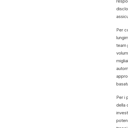
respon
discl
assicu
Per co
lungim
team 
volumi
miglia
automa
appro
basata
Per i 
della 
invest
poten