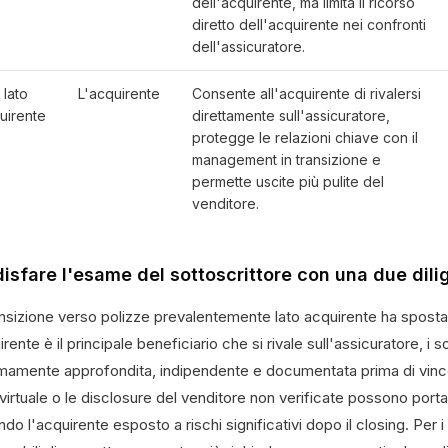
dell'acquirente, ma limita il ricorso
diretto dell'acquirente nei confronti
dell'assicuratore.
 lato
L'acquirente
Consente all'acquirente di rivalersi
uirente
direttamente sull'assicuratore,
protegge le relazioni chiave con il
management in transizione e
permette uscite più pulite del
venditore.
isfare l'esame del sottoscrittore con una due dili
ansizione verso polizze prevalentemente lato acquirente ha sposta
irente è il principale beneficiario che si rivale sull'assicuratore, i
mamente approfondita, indipendente e documentata prima di vincol
irtuale o le disclosure del venditore non verificate possono porta
ndo l'acquirente esposto a rischi significativi dopo il closing. Per