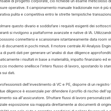
sabili di progetto corporate, ciò richiede un esame meticoloso di mig
osure operative. Il campionamento manuale tradizionale non è più s
rativa pulita e competitiva entro le strette tempistiche transaziona
lmare questo divario e soddisfare i requisiti esigenti dei sottoscri
iranti si rivolgono a piattaforme avanzate e native di IA. Utilizzan
possono connettersi e scansionare istantaneamente data room vir
 di documenti in pochi minuti. Il motore centrale AI-Analysis Engin
ia di punti dati per generare un'analisi di due diligence approfondi
ticamente i risultati in base a materialità, impatto finanziario ed 
ccio moderno snellisce l'intero flusso di lavoro, spostando lo st
 sui dati.
professionisti dell'investimento di VC e PE, disporre di un registro 
due diligence è essenziale per difendere il profilo di rischio dell'o
imento sia all'assicuratore. Sfruttare flussi di lavoro personalizza
ziale esposizione sia mappata direttamente ai documenti di origine