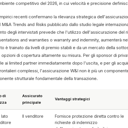
mbiente competitivo del 2026, in cui velocità e precisione definis
mpirici recenti confermano la rilevanza strategica dell'assicurazio
 M&A Trends and Risks pubblicato dallo studio legale internazional
to degli intervistati prevede che l'utilizzo dell'assicurazione del
sentations and warranties o warranty and indemnity, aumenterà n
to è trainato da livelli di premio stabili e da un mercato della sot
e opzioni di copertura altamente su misura. Per gli sponsor di priva
le ai limited partner immediatamente dopo l'uscita, e per gli acqu
frontalieri complessi, l'assicurazione W&I non è più un component
nente strutturale fondamentale della transazione.
o di
Assicurato
Vantaggi strategici
izza
principale
 lato
Il venditore
Fornisce protezione diretta contro le
ditore
richieste di indennizzo