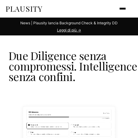
PLAUSITY
News | Plausity lancia Background Check & Integrity DD
Leggi di più →
Due Diligence senza
compromessi.
Intelligence
senza confini.