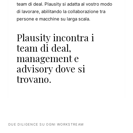
team di deal. Plausity si adatta al vostro modo
di lavorare, abilitando la collaborazione tra
persone e macchine su larga scala.
Plausity incontra i
team di deal,
management e
advisory dove si
trovano.
FINANCIAL KPI
Revenue Growth
+12.3%
DUE DILIGENCE SU OGNI WORKSTREAM
↑
+2.1pp vs. prior year
EXTRACTED DATA