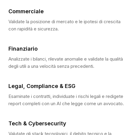
Financial Summary
Commerciale
CAGR (5Y)
FIELD
EXTRACTED VALUE
+8.7%
Validate la posizione di mercato e le ipotesi di crescita
con rapidità e sicurezza.
Revenue
€42.3M
EBITDA
€8.1M
↑
+0.9pp vs. prior period
KEY FINDING
Critical
Finanziario
Net Debt
€12.7M
Material Contract Expiry Risk
Analizzate i bilanci, rilevate anomalie e validate la qualità
Three material customer contracts representing
Employees
284
degli utili a una velocità senza precedenti.
€6.2M in annual revenue (∼15% of total) expire
within the next 12 months. No evidence of
Auto-extracted
renewal negotiations found in the data room.
Legal, Compliance & ESG
COMPLIANCE REVIEW
📄
Esaminate i contratti, individuate i rischi legali e redigete
Source: Customer_Contracts_Summary.xlsx,
GDPR Data Processing Agreement
✓
report completi con un AI che legge come un avvocato.
Tab "Expiry Schedule"
Verified · Valid until Dec 2027
ISO 27001 Certification
✓
Verified · Last audit: Sep 2025
SOC 2 Type II Audit Report
✓
Tech & Cybersecurity
Verified · Updated: Jan 2026
Penetration Test Report
!
Valutate gli stack tecnologici, il debito tecnico e la
Pending review · Due: Mar 2026