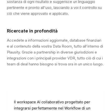
sostanza di ogni risultato e suggerisce un linguaggio
SOURCE INTELLIGENCE
the Munich office.
7
pertinente e pronto all'uso, lasciando a voi il controllo su
Referenced Documents
ciò che viene approvato e applicato.
Annual_Report_2025.pdf
PDF
98%
Pages 12, 47, 83
Financial_Model_v4.xlsx
XLS
94%
Ricercate in profondità
Tabs: P&L, Balance Sheet
Board_Minutes_Q4.docx
DOC
87%
Accedete a informazioni aggiornate, database finanziari
Pages 3–7
e al contenuto della vostra Data Room, tutto all'interno di
Plausity. Grazie a partnership in diverse giurisdizioni e
integrazioni con i principali provider VDR, tutto ciò di cui i
team di deal hanno bisogno si trova ora in un unico luogo.
Il workspace AI collaborativo progettato per
integrarsi perfettamente nel Workflow di un