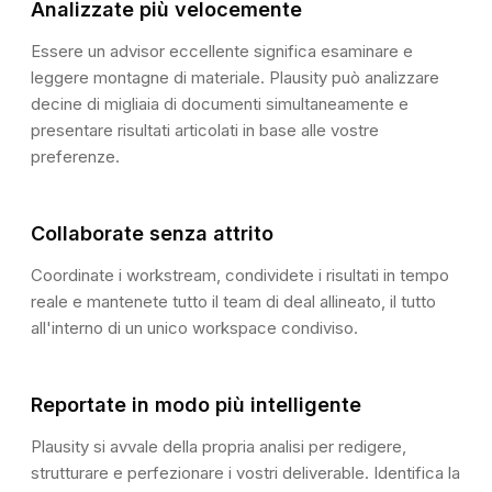
Analizzate più velocemente
Finding #14: Revenue Recognition
12 key clauses identified
Essere un advisor eccellente significa esaminare e
3 risk provisions flagged
leggere montagne di materiale. Plausity può analizzare
JM
James M.
2h ago
decine di migliaia di documenti simultaneamente e
The Q4 revenue recognition seems
presentare risultati articolati in base alle vostre
aggressive. Can we get confirmation from
preferenze.
management on the timing of the €2.8M
contract?
REPORT DRAFT
SK
Collaborate senza attrito
Sarah K.
45m ago
Section 4.2
Agreed. I've requested the
Quality of Earnings Analysis
Coordinate i workstream, condividete i risultati in tempo
delivery confirmation documents.
Will update once received.
reale e mantenete tutto il team di deal allineato, il tutto
The target's reported EBITDA of €8.1M
all'interno di un unico workspace condiviso.
includes several non-recurring items
totalling €1.4M. After normalisation
adjustments, the sustainable EBITDA is
Resolve
estimated at €6.7M, implying an adjusted
Reportate in modo più intelligente
margin of 15.8%.
3
Management has confirmed that
Plausity si avvale della propria analisi per redigere,
restructuring costs of €0.8M are one-time
strutturare e perfezionare i vostri deliverable. Identifica la
in nature and relate to the consolidation of