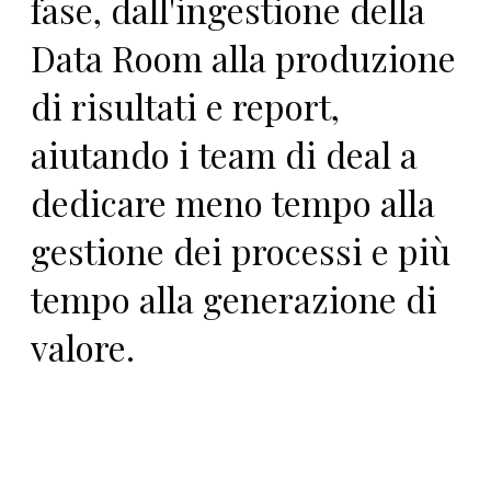
fase, dall'ingestione della
Data Room alla produzione
di risultati e report,
aiutando i team di deal a
dedicare meno tempo alla
gestione dei processi e più
tempo alla generazione di
valore.
DOCUMENT ANALYSIS
Share_Purchase_Agreement_v3.pdf
PDF
142 pages · 4.2 MB
Extracting key clauses...
73%
DISCUSSION