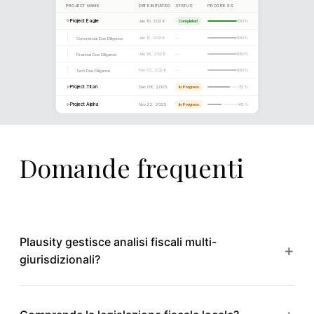
Tax
Tech
Domande frequenti
Plausity gestisce analisi fiscali multi-
+
giurisdizionali?
Sì. Plausity è costruito per la complessità cross-border,
supportando l'analisi su qualsiasi numero di