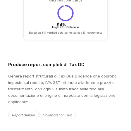
Produce report completi di Tax DD
Genera report strutturati di Tax Due Diligence che coprono
imposte sul reddito, IVA/GST, ritenute alla fonte e prezzi di
trasferimento, con ogni Risultato tracciabile fino alla
documentazione di origine e incrociato con la legislazione
applicabile.
Report Builder
Collaboration Hub
⚑
Red Flag
Hi
Material litigation pending — €2.4M exposure from a product