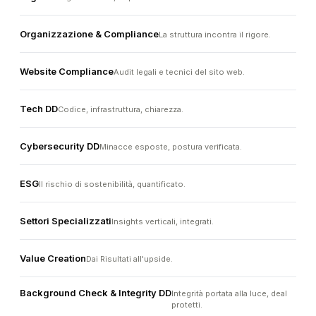
Organizzazione & Compliance
La struttura incontra il rigore.
Website Compliance
Audit legali e tecnici del sito web.
Tech DD
Codice, infrastruttura, chiarezza.
Cybersecurity DD
Minacce esposte, postura verificata.
ESG
Il rischio di sostenibilità, quantificato.
Settori Specializzati
Insights verticali, integrati.
Value Creation
Dai Risultati all'upside.
Background Check & Integrity DD
Integrità portata alla luce, deal
protetti.