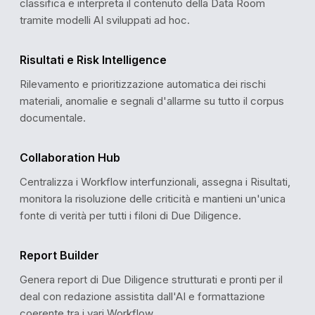
classifica e interpreta il contenuto della Data Room
tramite modelli AI sviluppati ad hoc.
Risultati e Risk Intelligence
Rilevamento e prioritizzazione automatica dei rischi
materiali, anomalie e segnali d'allarme su tutto il corpus
ANALYSIS CONFIDENCE
documentale.
Collaboration Hub
Centralizza i Workflow interfunzionali, assegna i Risultati,
94%
High Confidence
monitora la risoluzione delle criticità e mantieni un'unica
Based on 847 verified data points across 131 docume
fonte di verità per tutti i filoni di Due Diligence.
Report Builder
Genera report di Due Diligence strutturati e pronti per il
deal con redazione assistita dall'AI e formattazione
coerente tra i vari Workflow.