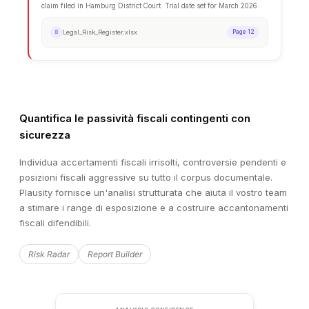
EXTRACTED DATA
Financial Summary
FIELD
EXTRACTED VALUE
Revenue
€42.3M
Quantifica le passività fiscali contingenti con
EBITDA
€8.1M
sicurezza
Net Debt
€12.7M
Individua accertamenti fiscali irrisolti, controversie pendenti e
Employees
284
posizioni fiscali aggressive su tutto il corpus documentale.
Plausity fornisce un'analisi strutturata che aiuta il vostro team
Auto-extracted
a stimare i range di esposizione e a costruire accantonamenti
fiscali difendibili.
Risk Radar
Report Builder