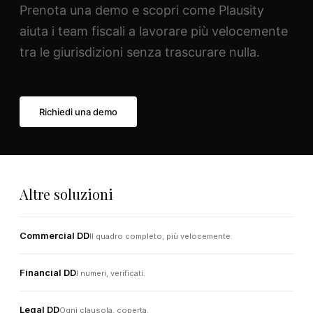
Prenota una demo e scopri come Plausity
aiuta i team fiscali a lavorare più velocemente
tra le giurisdizioni senza trascurare nulla.
Richiedi una demo
Altre soluzioni
Commercial DD
Il quadro completo, più velocemente.
Financial DD
I numeri, verificati.
Legal DD
Ogni clausola, coperta.