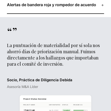
conclusiones inferidas y preguntas sin resolver. Donde la
+
Alertas de bandera roja y rompedor de acuerdo
↑
Revenue Growth
+18%
+12%
evidencia es incompleta o conflictiva, el sistema lo
Los problemas críticos (exposición litigiosa material,
marca transparentemente.
↓
EBITDA Margin
19%
22%
transacciones entre relacionadas no divulgadas,
incumplimiento normativo, vulnerabilidades de
↓
“”
Employee Retention
87%
91%
ciberseguridad) se exponen inmediatamente con alertas
dedicadas.
La puntuación de materialidad por sí sola nos
ahorró días de priorización manual. Fuimos
directamente a los hallazgos que importaban
para el comité de inversión.
Socio, Práctica de Diligencia Debida
Asesoría M&A Líder