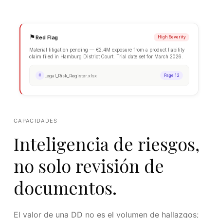
⚑
CAPACIDADES
Red Flag
Hi
Inteligencia de riesgos,
Material litigation pending — €2.4M exposure from a product
claim filed in Hamburg District Court. Trial date set for Ma
no solo revisión de
Legal_Risk_Register.xlsx
📄
documentos.
El valor de una DD no es el volumen de hallazgos;