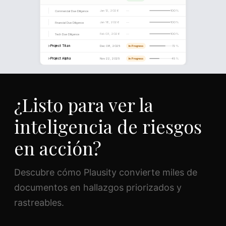
SOURCE REFERENCE
Financial_Statements_2025.pdf
📄
Page 47 · Section 4.2
¿Listo para ver la
“Revenue from the Northern European segment increased by
inteligencia de riesgos
primarily driven by the acquisition of TechCo GmbH in Q2 202
en acción?
Confidence score
Descubre cómo Plausity convierte miles de
documentos en hallazgos priorizados y
rastreables.