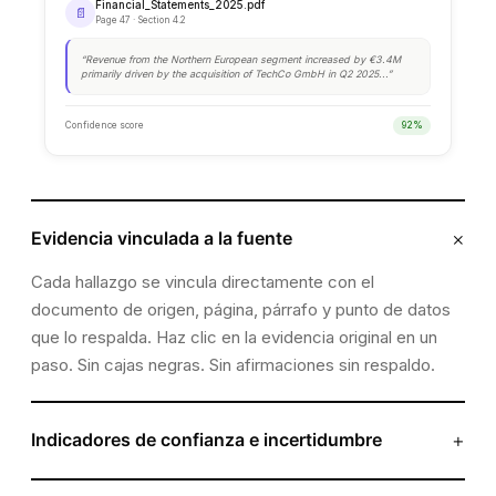
×
Evidencia vinculada a la fuente
Cada hallazgo se vincula directamente con el
documento de origen, página, párrafo y punto de datos
que lo respalda. Haz clic en la evidencia original en un
paso. Sin cajas negras. Sin afirmaciones sin respaldo.
BENCHMARKING
Target vs. Benchmark
+
Indicadores de confianza e incertidumbre
Plausity distingue entre hallazgos confirmados,
METRIC
TARGET
BENCHMARK