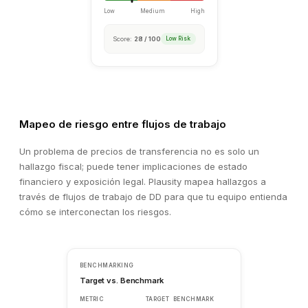
Unusual Pattern Detected
⚠
Financial Analysis · 3 min ago
Revenue recognition timing in Q4 2025 deviates significant
Mapeo de riesgo entre flujos de trabajo
prior periods. €2.8M in revenue was recognised in the final
December, compared to an average weekly run-rate of €0.4
Un problema de precios de transferencia no es solo un
hallazgo fiscal; puede tener implicaciones de estado
Review Finding
View Source
financiero y exposición legal. Plausity mapea hallazgos a
través de flujos de trabajo de DD para que tu equipo entienda
cómo se interconectan los riesgos.