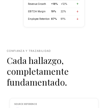
CONFIANZA Y TRAZABILIDAD
RISK ASSESSMENT
Cada hallazgo,
Overall Risk Score
completamente
Low
Medium
High
fundamentado.
Score:
28 / 100
Low Risk