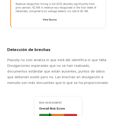
revenue (∼15% of total) expire within the next 12 months. N
of renewal negotiations found in the data room.
📄
Source: Customer_Contracts_Summary.xlsx, Tab "Expiry S
Detección de brechas
Plausity no solo analiza lo que está allí; identifica lo que falta.
Divulgaciones esperadas que no se han realizado,
documentos estándar que están ausentes, puntos de datos
que deberían existir pero no. Las brechas en divulgación a
menudo son más elocuentes que lo que se ha proporcionado.