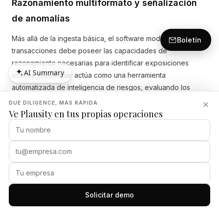
Razonamiento multiformato y señalización
de anomalías
Más allá de la ingesta básica, el software moderno de
Boletín
transacciones debe poseer las capacidades de
razonamiento necesarias para identificar exposiciones
AI Summary
ocultas. Risk Radar actúa como una herramienta
AI Summary
automatizada de inteligencia de riesgos, evaluando los
hallazgos en función de la exposición financiera, la
DUE DILIGENCE, MÁS RÁPIDA
materialidad y la relevancia para la transacción. En lugar de
Ve Plausity en tus propias operaciones
revisar documentos de forma aislada, el motor de
razonamiento cruza información entre múltiples flujos de
trabajo para sacar a la luz anomalías. Por ejemplo, podría
comparar los pasivos enumerados en los estados
financieros con las disposiciones reales encontradas en los
contratos con proveedores. Para los responsables de
Solicitar demo
proyectos de fusiones y adquisiciones, este razonamiento
multiformato funciona como un mecanismo de alerta