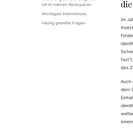
di
mit KI-nativen Workspaces
Wichtigste Erkenntnisse
Im Ja
Häufig gestellte Fragen
Invest
forde
ident
Siche
fast 1
des Z
Auch 
dem 2
Einha
ident
weltw
einem