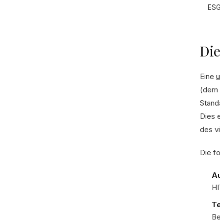
ES
Die
Eine
(dem 
Stand
Dies 
des v
Die f
Au
HI
T
Be