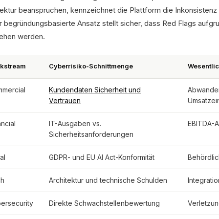
tektur beanspruchen, kennzeichnet die Plattform die Inkonsistenz
r begründungsbasierte Ansatz stellt sicher, dass Red Flags aufgr
ehen werden.
kstream
Cyberrisiko-Schnittmenge
Wesentli
mercial
Kundendaten Sicherheit und
Abwander
Vertrauen
Umsatzei
ancial
IT-Ausgaben vs.
EBITDA-A
Sicherheitsanforderungen
al
GDPR- und EU AI Act-Konformität
Behördlic
ch
Architektur und technische Schulden
Integrati
ersecurity
Direkte Schwachstellenbewertung
Verletzun