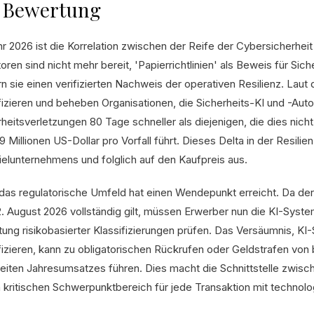
e Bewertung
hr 2026 ist die Korrelation zwischen der Reife der Cybersicherhei
oren sind nicht mehr bereit, 'Papierrichtlinien' als Beweis für Sic
rn sie einen verifizierten Nachweis der operativen Resilienz. La
ifizieren und beheben Organisationen, die Sicherheits-KI und -Aut
rheitsverletzungen 80 Tage schneller als diejenigen, die dies nic
,9 Millionen US-Dollar pro Vorfall führt. Dieses Delta in der Resilien
ielunternehmens und folglich auf den Kaufpreis aus.
das regulatorische Umfeld hat einen Wendepunkt erreicht. Da der 
. August 2026 vollständig gilt, müssen Erwerber nun die KI-Syst
ltung risikobasierter Klassifizierungen prüfen. Das Versäumnis, K
ifizieren, kann zu obligatorischen Rückrufen oder Geldstrafen von
eiten Jahresumsatzes führen. Dies macht die Schnittstelle zwis
 kritischen Schwerpunktbereich für jede Transaktion mit technol