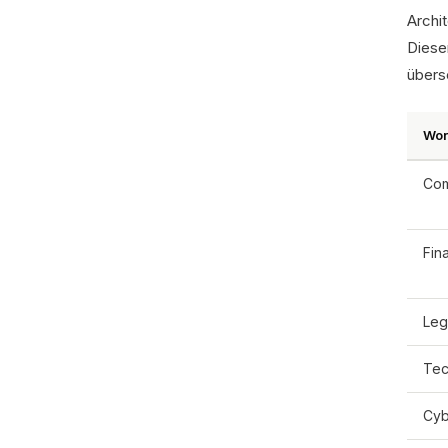
Archi
Diese
übers
Wor
Com
Fin
Leg
Te
Cyb