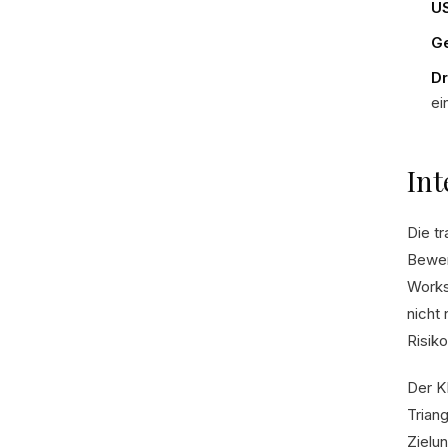
US
Ge
Dr
ei
Int
Die tr
Bewer
Works
nicht 
Risik
Der K
Trian
Zielu