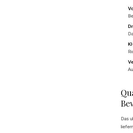
Vo
Be
Dr
Da
KI
Ri
Ve
Au
Qua
Be
Das u
liefe