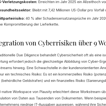
-Verletzungskosten:
Erreichten im Jahr 2025 ein Allzeithoch von
sundheitssektor:
Bleibt mit 7,42 Millionen US-Dollar pro Vorfall
ittparteirisiko:
40 % aller Schadensersatzansprüche im Jahr 2026 
ne Kompromittierung der Lieferkette.
egration von Cyberrisiken über 9 
aditionelle Due Diligence behandelt Cybersicherheit oft als eine i
tung erfordert jedoch die gleichzeitige Abbildung von Cyber-Erge
treams hinweg. Eine Schwachstelle in der kundenorientierten An
nur ein technisches Risiko: Es ist ein kommerzielles Risiko (poten
o (behördliche Geldstrafen) und ein finanzielles Risiko (Sanieru
I-native Workspace von Plausity erleichtert diese Workstream-ü
gulation von Daten aus Tausenden von Dokumenten. Wenn beispi
nternehmens niedrige IT-Ausgaben ausweisen, während ihre Sicherhe