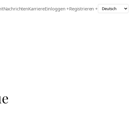
it
Nachrichten
Karriere
Einloggen +
Registrieren +
ue