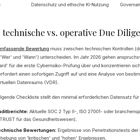
G
Datenschutz und ethische KI-Nutzung
Governan
 technische vs. operative Due Dilig
umfassende Bewertung
muss zwischen technischen Kontrollen (d
'Wer' und 'Wann') unterscheiden. Im Jahr 2026 gehen anspruchs
ard' für die erste Cyberrisiko-Prüfung über und konzentrieren si
erfordert einen sofortigen Zugriff auf und eine Analyse von bes
irtuellen Datenraums (VDR).
olgende Checkliste stellt den minimal erforderlichen Datensatz fü
ditberichte:
Aktuelle SOC 2 Typ II-, ISO 27001- oder branchenspe
TRUST für das Gesundheitswesen).
echnische Bewertungen:
Ergebnisse von Penetrationstests der
hebung von 'kritischen' und 'hohen' Ergebnissen.