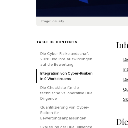
Image:
Plausity
Inh
TABLE OF CONTENTS
Die Cyber-Risikolandschaft
2026 und ihre Auswirkungen
Di
auf die Bewertung
In
Integration von Cyber-Risiken
in 9 Workstreams
Di
Die Checkliste für die
Qu
technische vs. operative Due
Diligence
Sk
Quantifizierung von Cyber-
Risiken für
Bewertungsanpassungen
Die
Skalierung der Due Diligence