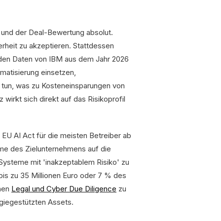
t und der Deal-Bewertung absolut.
herheit zu akzeptieren. Stattdessen
ut den Daten von IBM aus dem Jahr 2026
omatisierung einsetzen,
ht tun, was zu Kosteneinsparungen von
z wirkt sich direkt auf das Risikoprofil
EU AI Act für die meisten Betreiber ab
eme des Zielunternehmens auf die
I-Systeme mit 'inakzeptablem Risiko' zu
 bis zu 35 Millionen Euro oder 7 % des
chen
Legal und Cyber Due Diligence
zu
ogiegestützten Assets.