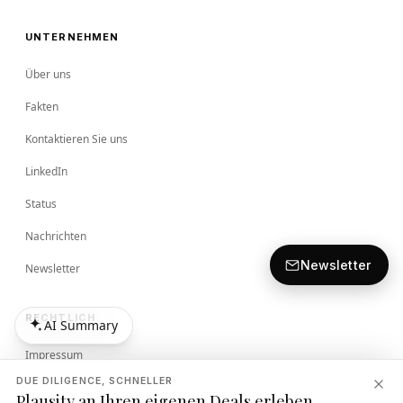
UNTERNEHMEN
Über uns
Fakten
Kontaktieren Sie uns
LinkedIn
Status
Nachrichten
Newsletter
Newsletter
RECHTLICH
AI Summary
AI Summary
Impressum
DUE DILIGENCE, SCHNELLER
Bedingungen
Plausity an Ihren eigenen Deals erleben