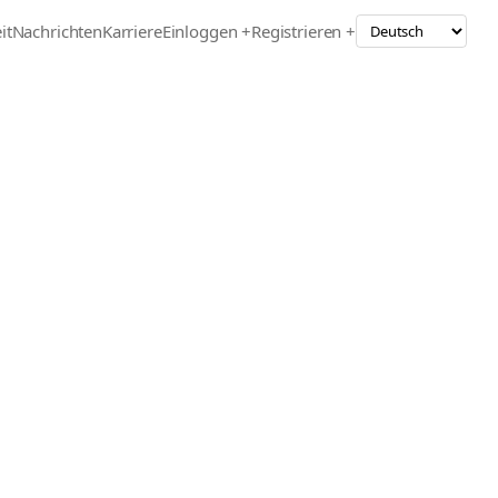
it
Nachrichten
Karriere
Einloggen +
Registrieren +