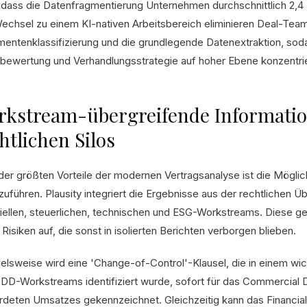
, dass die Datenfragmentierung Unternehmen durchschnittlich 2,4 M
echsel zu einem KI-nativen Arbeitsbereich eliminieren Deal-Tea
entenklassifizierung und die grundlegende Datenextraktion, sodas
obewertung und Verhandlungsstrategie auf hoher Ebene konzentri
kstream-übergreifende Information
htlichen Silos
 der größten Vorteile der modernen Vertragsanalyse ist die Mögli
zuführen. Plausity integriert die Ergebnisse aus der rechtlichen 
ziellen, steuerlichen, technischen und ESG-Workstreams. Diese g
Risiken auf, die sonst in isolierten Berichten verborgen blieben.
ielsweise wird eine 'Change-of-Control'-Klausel, die in einem w
 DD-Workstreams identifiziert wurde, sofort für das Commercia
rdeten Umsatzes gekennzeichnet. Gleichzeitig kann das Financi