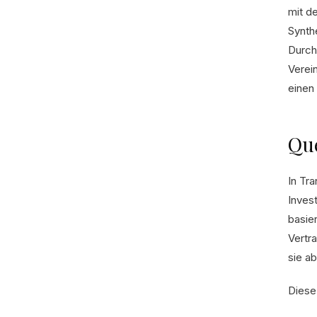
mit d
Synth
Durch
Verei
einen
Que
In Tr
Inves
basier
Vertr
sie a
Diese