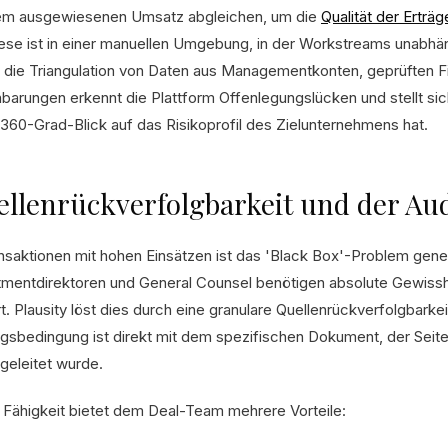
em ausgewiesenen Umsatz abgleichen, um die
Qualität der Erträg
ese ist in einer manuellen Umgebung, in der Workstreams unabhän
 die Triangulation von Daten aus Managementkonten, geprüften Fi
nbarungen erkennt die Plattform Offenlegungslücken und stellt sic
 360-Grad-Blick auf das Risikoprofil des Zielunternehmens hat.
llenrückverfolgbarkeit und der Aud
ansaktionen mit hohen Einsätzen ist das 'Black Box'-Problem gener
tmentdirektoren und General Counsel benötigen absolute Gewisshe
t. Plausity löst dies durch eine granulare Quellenrückverfolgbarkei
agsbedingung ist direkt mit dem spezifischen Dokument, der Sei
bgeleitet wurde.
 Fähigkeit bietet dem Deal-Team mehrere Vorteile: