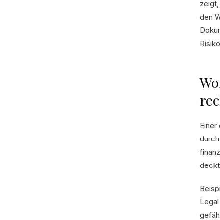
zeigt
den W
Dokum
Risik
Wor
rec
Einer
durch
finan
deckt 
Beisp
Legal
gefäh