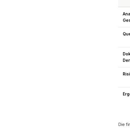
Ana
Ges
Que
Dok
De
Ris
Erg
Die f