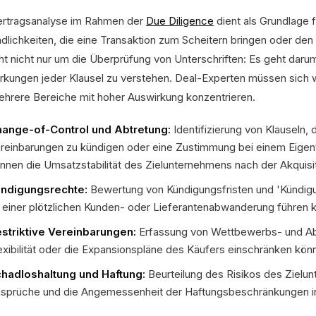
ertragsanalyse im Rahmen der
Due Diligence
dient als Grundlage f
ndlichkeiten, die eine Transaktion zum Scheitern bringen oder de
ht nicht nur um die Überprüfung von Unterschriften: Es geht darum,
rkungen jeder Klausel zu verstehen. Deal-Experten müssen sic
ehrere Bereiche mit hoher Auswirkung konzentrieren.
ange-of-Control und Abtretung:
Identifizierung von Klauseln,
reinbarungen zu kündigen oder eine Zustimmung bei einem Eigen
nnen die Umsatzstabilität des Zielunternehmens nach der Akquisit
ndigungsrechte:
Bewertung von Kündigungsfristen und 'Kündigu
 einer plötzlichen Kunden- oder Lieferantenabwanderung führen 
striktive Vereinbarungen:
Erfassung von Wettbewerbs- und Abw
exibilität oder die Expansionspläne des Käufers einschränken kön
hadloshaltung und Haftung:
Beurteilung des Risikos des Zielun
sprüche und die Angemessenheit der Haftungsbeschränkungen in