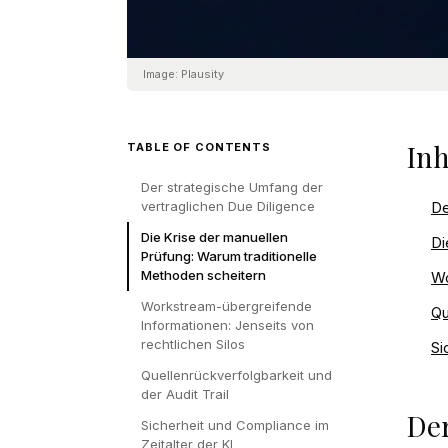
Image:
Plausity
Inh
TABLE OF CONTENTS
Der strategische Umfang der
vertraglichen Due Diligence
De
Die Krise der manuellen
Di
Prüfung: Warum traditionelle
Methoden scheitern
Wo
Workstream-übergreifende
Qu
Informationen: Jenseits von
rechtlichen Silos
Si
Quellenrückverfolgbarkeit und
der Audit Trail
Der
Sicherheit und Compliance im
Zeitalter der KI