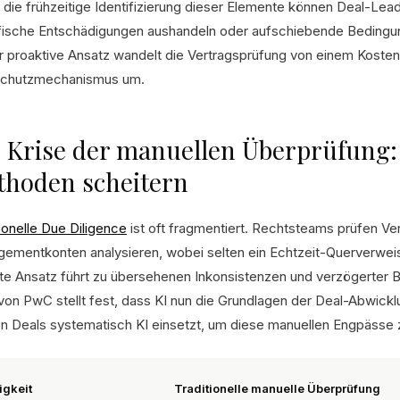
 die frühzeitige Identifizierung dieser Elemente können Deal-L
fische Entschädigungen aushandeln oder aufschiebende Bedingun
r proaktive Ansatz wandelt die Vertragsprüfung von einem Kosten
chutzmechanismus um.
 Krise der manuellen Überprüfung:
thoden scheitern
ionelle Due Diligence
ist oft fragmentiert. Rechtsteams prüfen Ve
ementkonten analysieren, wobei selten ein Echtzeit-Querverweis
erte Ansatz führt zu übersehenen Inkonsistenzen und verzögerter 
von PwC stellt fest, dass KI nun die Grundlagen der Deal-Abwicklun
n Deals systematisch KI einsetzt, um diese manuellen Engpässe 
igkeit
Traditionelle manuelle Überprüfung