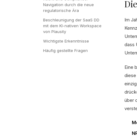
Die
Navigation durch die neue
regulatorische Ära
Im Jah
Beschleunigung der SaaS DD
mit dem KI-nativen Workspace
Kennz
von Plausity
Unter
Wichtigste Erkenntnisse
dass 
Häufig gestellte Fragen
Unter
Eine 
diese
einzi
drück
über 
verst
M
N