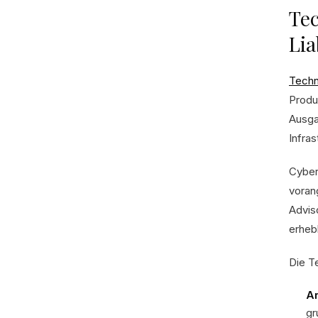
Tec
Lia
Techn
Produ
Ausgab
Infras
Cyber
voran
Advis
erheb
Die T
Ar
gr