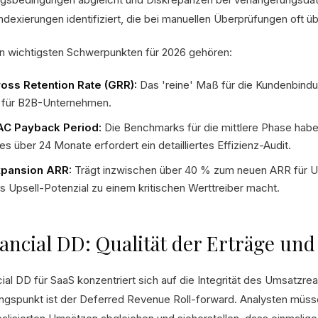
indexierungen identifiziert, die bei manuellen Überprüfungen oft 
n wichtigsten Schwerpunkten für 2026 gehören:
oss Retention Rate (GRR):
Das 'reine' Maß für die Kundenbind
für B2B-Unternehmen.
C Payback Period:
Die Benchmarks für die mittlere Phase haben
les über 24 Monate erfordert ein detailliertes Effizienz-Audit.
pansion ARR:
Trägt inzwischen über 40 % zum neuen ARR für U
s Upsell-Potenzial zu einem kritischen Werttreiber macht.
ancial DD: Qualität der Erträge un
cial DD für SaaS konzentriert sich auf die Integrität des Umsatzre
ngspunkt ist der Deferred Revenue Roll-forward. Analysten müss