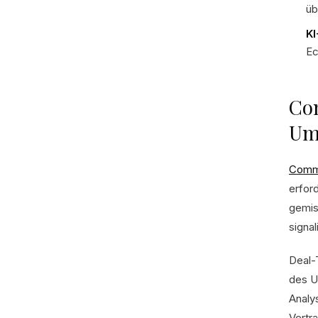
üb
KI
Ec
Com
Um
Comme
erfor
gemis
signa
Deal-
des U
Analy
Vertr