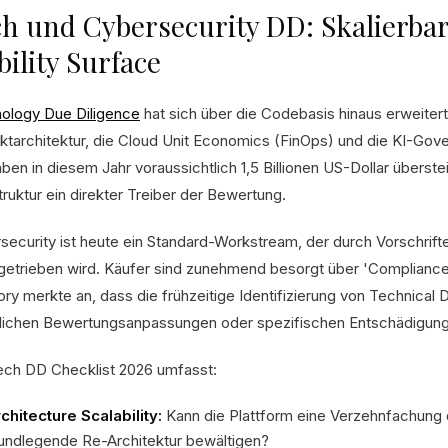
h und Cybersecurity DD: Skalierbar
bility Surface
ology Due Diligence
hat sich über die Codebasis hinaus erweitert
ktarchitektur, die Cloud Unit Economics (FinOps) und die KI-Gov
en in diesem Jahr voraussichtlich 1,5 Billionen US-Dollar überstei
truktur ein direkter Treiber der Bewertung.
security ist heute ein Standard-Workstream, der durch Vorschrift
getrieben wird. Käufer sind zunehmend besorgt über 'Compliance 
ory merkte an, dass die frühzeitige Identifizierung von Technical 
lichen Bewertungsanpassungen oder spezifischen Entschädigung
ech DD Checklist 2026 umfasst:
chitecture Scalability:
Kann die Plattform eine Verzehnfachung
undlegende Re-Architektur bewältigen?