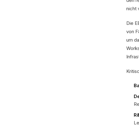
den r
nicht
Die E
von F
um da
Works
Infra
Kriti
Ba
De
Re
R&
Le