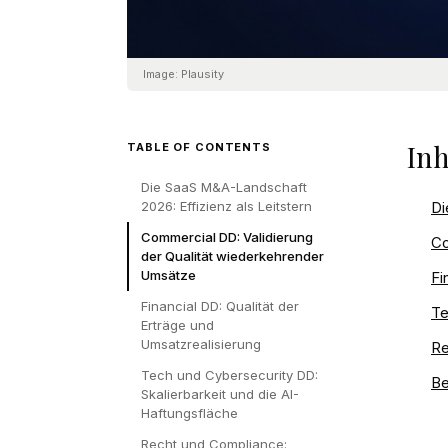
Image:
Plausity
Inh
TABLE OF CONTENTS
Die SaaS M&A-Landschaft
2026: Effizienz als Leitstern
Di
Commercial DD: Validierung
Co
der Qualität wiederkehrender
Umsätze
Fi
Financial DD: Qualität der
Te
Erträge und
Umsatzrealisierung
Re
Tech und Cybersecurity DD:
Be
Skalierbarkeit und die AI-
Haftungsfläche
Recht und Compliance: