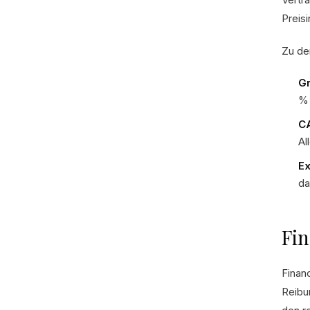
Preis
Zu de
Gr
% 
CA
Al
Ex
da
Fin
Finan
Reibu