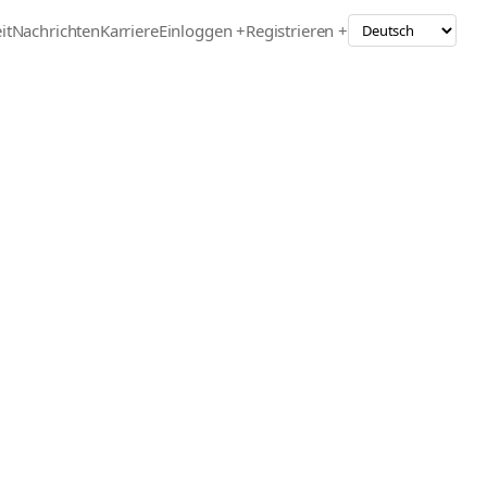
it
Nachrichten
Karriere
Einloggen +
Registrieren +