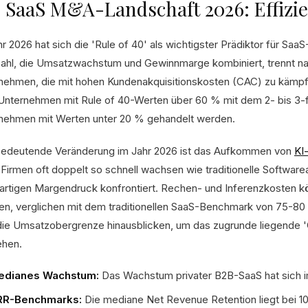
 SaaS M&A-Landschaft 2026: Effizie
r 2026 hat sich die 'Rule of 40' als wichtigster Prädiktor für Saa
ahl, die Umsatzwachstum und Gewinnmarge kombiniert, trennt na
nehmen, die mit hohen Kundenakquisitionskosten (CAC) zu kämpf
Unternehmen mit Rule of 40-Werten über 60 % mit dem 2- bis 3
nehmen mit Werten unter 20 % gehandelt werden.
bedeutende Veränderung im Jahr 2026 ist das Aufkommen von
KI
 Firmen oft doppelt so schnell wachsen wie traditionelle Softwarea
gartigen Margendruck konfrontiert. Rechen- und Inferenzkosten 
en, verglichen mit dem traditionellen SaaS-Benchmark von 75-
die Umsatzobergrenze hinausblicken, um das zugrunde liegende 
ehen.
edianes Wachstum:
Das Wachstum privater B2B-SaaS hat sich im 
RR-Benchmarks:
Die mediane Net Revenue Retention liegt bei 