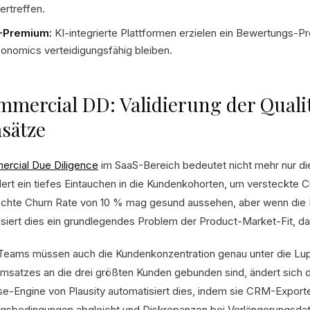
ertreffen.
-Premium:
KI-integrierte Plattformen erzielen ein Bewertungs-Pr
onomics verteidigungsfähig bleiben.
mercial DD: Validierung der Quali
sätze
rcial Due Diligence
im SaaS-Bereich bedeutet nicht mehr nur d
dert ein tiefes Eintauchen in die Kundenkohorten, um versteckte Ch
chte Churn Rate von 10 % mag gesund aussehen, aber wenn die 
lisiert dies ein grundlegendes Problem der Product-Market-Fit, d
Teams müssen auch die Kundenkonzentration genau unter die L
msatzes an die drei größten Kunden gebunden sind, ändert sich das
se-Engine von Plausity automatisiert dies, indem sie CRM-Exporte
agsbedingungen abgleicht und Diskrepanzen bei Verlängerungsdat