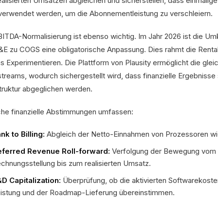
ealisierten Umsätzen abgleichen und sicherstellen, dass einmalig
 verwendet werden, um die Abonnementleistung zu verschleiern.
BITDA-Normalisierung ist ebenso wichtig. Im Jahr 2026 ist die Um
&E zu COGS eine obligatorische Anpassung. Dies rahmt die Rentabi
s Experimentieren. Die Plattform von Plausity ermöglicht die glei
treams, wodurch sichergestellt wird, dass finanzielle Ergebnisse
struktur abgeglichen werden.
sche finanzielle Abstimmungen umfassen:
nk to Billing:
Abgleich der Netto-Einnahmen von Prozessoren wi
ferred Revenue Roll-forward:
Verfolgung der Bewegung vom 
chnungsstellung bis zum realisierten Umsatz.
D Capitalization:
Überprüfung, ob die aktivierten Softwarekosten
istung und der Roadmap-Lieferung übereinstimmen.