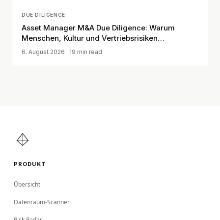
DUE DILIGENCE
Asset Manager M&A Due Diligence: Warum
Menschen, Kultur und Vertriebsrisiken
entscheidend sind
6. August 2026
· 19 min read
PRODUKT
Übersicht
Datenraum-Scanner
Risk Radar