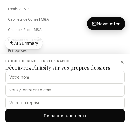
Fonds VC & PE
Cabinets de Conseil M&A
Newsletter
Chefs de Projet M&A
Dirigeants & Cadres
AI Summary
AI Summary
Entreprises
LA DUE DILIGENCE, EN PLUS RAPIDE
Découvrez Plausity sur vos propres dossiers
NOUS REJOINDRE
Carrières
Écoles de Commerce
ENTREPRISE
Demander une démo
À propos
Faits