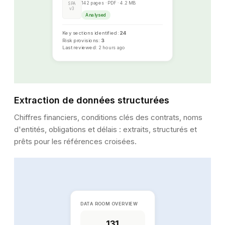
142 pages · PDF · 4.2 MB
SPA
v3
Analysed
Key sections identified:
24
Risk provisions:
3
Last reviewed:
2 hours ago
Extraction de données structurées
Chiffres financiers, conditions clés des contrats, noms
d'entités, obligations et délais : extraits, structurés et
prêts pour les références croisées.
DATA ROOM OVERVIEW
131