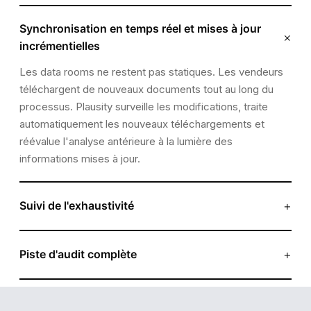
Synchronisation en temps réel et mises à jour
×
incrémentielles
Les data rooms ne restent pas statiques. Les vendeurs
téléchargent de nouveaux documents tout au long du
processus. Plausity surveille les modifications, traite
automatiquement les nouveaux téléchargements et
réévalue l'analyse antérieure à la lumière des
informations mises à jour.
+
Suivi de l'exhaustivité
Plausity mappe ce qui a été reçu par rapport à ce qui est
attendu pour chaque flux de due diligence. Il manque un
+
Piste d'audit complète
contrat clé ? Pas de comptes de gestion pour Q3 ?
Chaque document traité est enregistré avec un
Plausity signale les lacunes de divulgation rapidement.
horodatage, une décision de classification et un résumé
d'extraction. Vous savez toujours ce que Plausity a