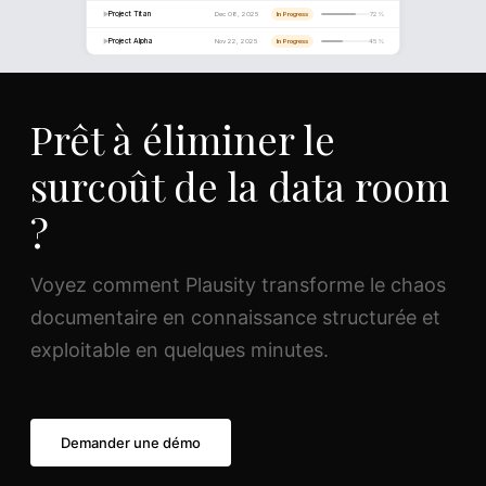
DOCUMENT ANALYSIS
Share_Purchase_Agreement_v3.pdf
PDF
142 pages · 4.2 MB
Prêt à éliminer le
Extracting key clauses...
73%
surcoût de la data room
?
12 key clauses identified
3 risk provisions flagged
Voyez comment Plausity transforme le chaos
documentaire en connaissance structurée et
exploitable en quelques minutes.
Demander une démo