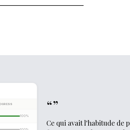
énérez. Plausity assemble le résultat à
formatage manuel, pas de données
“”
OGRESS
100%
Ce qui avait l'habitude de 
100
%