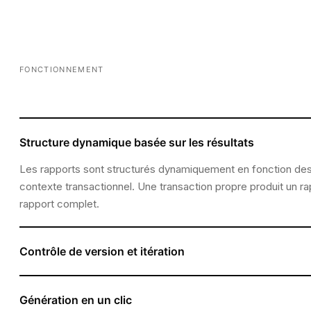
FONCTIONNEMENT
Structure dynamique basée sur les résultats
Les rapports sont structurés dynamiquement en fonction des r
contexte transactionnel. Une transaction propre produit un r
rapport complet.
Contrôle de version et itération
Les rapports évoluent à mesure que la transaction progresse.
risques sont réévalués et les livrables se mettent à jour en c
Génération en un clic
que vous sachiez toujours ce qui a changé entre les brouillon