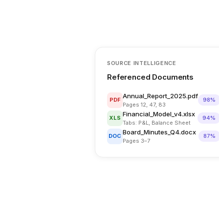
SOURCE INTELLIGENCE
Referenced Documents
Annual_Report_2025.pdf
PDF
98%
Pages 12, 47, 83
Financial_Model_v4.xlsx
XLS
94%
Tabs: P&L, Balance Sheet
Board_Minutes_Q4.docx
DOC
87%
Pages 3–7