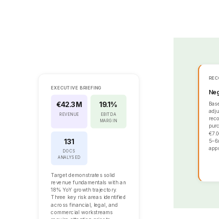
REC
EXECUTIVE BRIEFING
Neg
Base
€42.3M
19.1%
adju
REVENUE
EBITDA
rec
MARGIN
purc
€7.0
131
5–6x
appr
DOCS
ANALYSED
A
Target demonstrates solid
revenue fundamentals with an
18% YoY growth trajectory.
Three key risk areas identified
across financial, legal, and
commercial workstreams