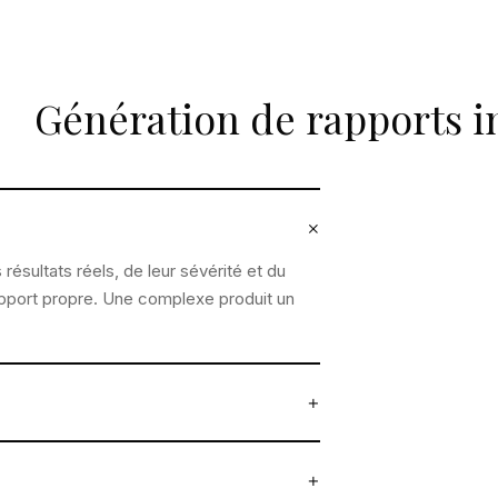
Génération de rapports in
×
ésultats réels, de leur sévérité et du
apport propre. Une complexe produit un
+
 Les nouveaux résultats sont intégrés, les
onséquence. Plausity suit les versions afin
+
s et pourquoi.