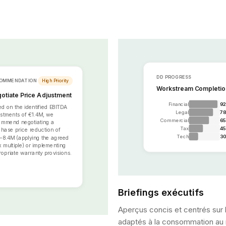
DD PROGRESS
OMMENDATION
High Priority
Workstream Completio
otiate Price Adjustment
Financial
9
d on the identified EBITDA
Legal
7
stments of €1.4M, we
Commercial
65
ommend negotiating a
Tax
45
hase price reduction of
Tech
3
–8.4M (applying the agreed
 multiple) or implementing
opriate warranty provisions.
dd to Report
Briefings exécutifs
Aperçus concis et centrés sur l
adaptés à la consommation au 