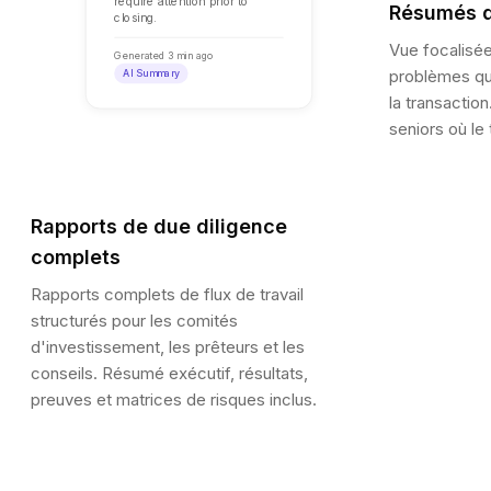
require attention prior to
Résumés d
closing.
Vue focalisée
Generated 3 min ago
problèmes qui
AI Summary
la transactio
seniors où le 
Rapports de due diligence
complets
Rapports complets de flux de travail
structurés pour les comités
d'investissement, les prêteurs et les
conseils. Résumé exécutif, résultats,
preuves et matrices de risques inclus.