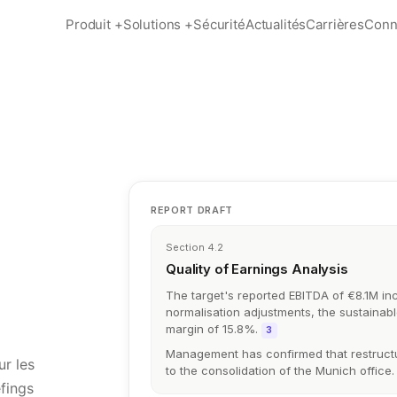
Produit
+
Solutions
+
Sécurité
Actualités
Carrières
Conn
REPORT DRAFT
Section 4.2
Quality of Earnings Analysis
The target's reported EBITDA of €8.1M inc
normalisation adjustments, the sustainabl
margin of 15.8%.
3
Management has confirmed that restructu
ur les
to the consolidation of the Munich office.
efings