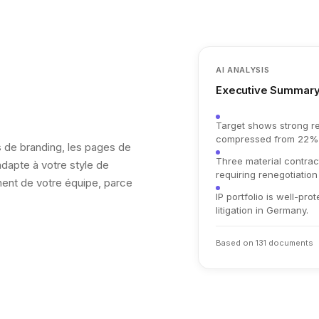
AI ANALYSIS
Executive Summar
Target shows strong r
compressed from 22% t
 de branding, les pages de
Three material contrac
adapte à votre style de
requiring renegotiation
nnent de votre équipe, parce
IP portfolio is well-pr
litigation in Germany.
Based on 131 documents