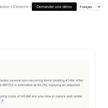
exion +
S'inscrire +
Demander une démo
ludes several non-recurring items totalling €1.4M. After
e EBITDA is estimated at €6.7M, implying an adjusted
ring costs of €0.8M are one-time in nature and relate
7