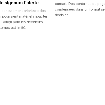
e signaux d'alerte
conseil. Des centaines de pag
condensées dans un format prê
 et hautement prioritaire des
décision.
 pourraient matériel impacter
n. Conçu pour les décideurs
temps est limité.