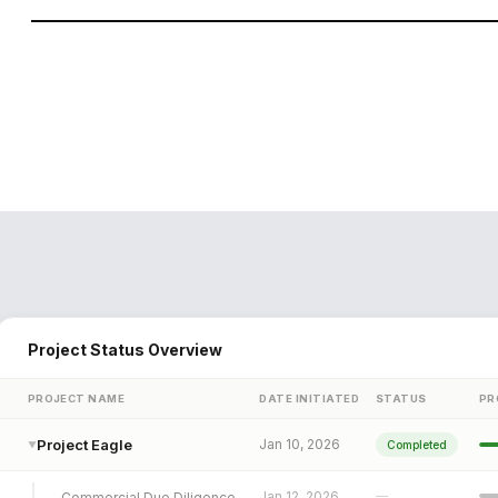
Sélectionnez le type de livrable, personnalisez la portée et g
partir de l'analyse en direct : pas de copier-coller, pas de 
obsolètes.
Project Status Overview
PROJECT NAME
DATE INITIATED
STATUS
PR
Project Eagle
Jan 10, 2026
Completed
▼
Jan 12, 2026
—
Commercial Due Diligence