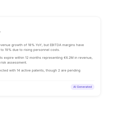
y
evenue growth of 18% YoY, but EBITDA margins have
o 19% due to rising personnel costs.
ts expire within 12 months representing €6.2M in revenue,
 risk assessment.
otected with 14 active patents, though 2 are pending
AI Generated