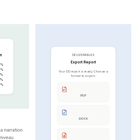
n
DELIVERABLES
Export Report
2
%
8
%
Your DD report is ready. Choose a
%
format to export.
%
0
%
PDF
DOCX
a narration
niveau