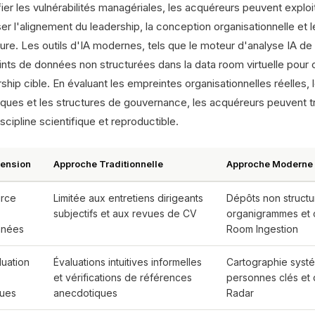
ifier les vulnérabilités managériales, les acquéreurs peuvent expl
er l'alignement du leadership, la conception organisationnelle et le
ure. Les outils d'IA modernes, tels que le moteur d'analyse IA de 
nts de données non structurées dans la data room virtuelle pour c
ship cible. En évaluant les empreintes organisationnelles réelles
riques et les structures de gouvernance, les acquéreurs peuvent t
scipline scientifique et reproductible.
ension
Approche Traditionnelle
Approche Moderne 
rce
Limitée aux entretiens dirigeants
Dépôts non structu
subjectifs et aux revues de CV
organigrammes et 
nnées
Room Ingestion
luation
Évaluations intuitives informelles
Cartographie syst
et vérifications de références
personnes clés et d
ques
anecdotiques
Radar