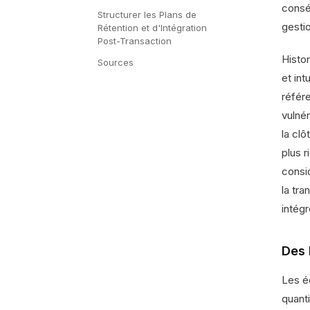
conséq
Structurer les Plans de
gesti
Rétention et d'Intégration
Post-Transaction
Histor
Sources
et int
référ
vulné
la cl
plus 
consi
la tra
intégr
Des 
Les é
quanti