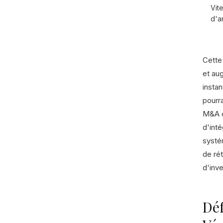
Vit
d'a
Cette
et au
insta
pourr
M&A d
d'inté
systé
de rét
d'inv
Déf