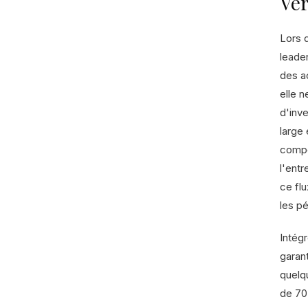
Vér
Lors d
leader
des a
elle 
d'inv
large 
compé
l'entr
ce fl
les pé
Intég
garan
quelq
de 70