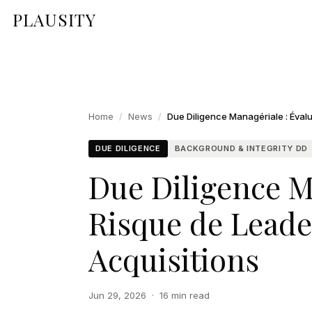
PLAUSITY
Home
/
News
/
DUE DILIGENCE
BACKGROUND & INTEGRITY DD
Due Diligence Ma
Risque de Leade
Acquisitions
Jun 29, 2026
·
16 min read