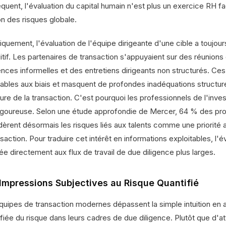
uent, l'évaluation du capital humain n'est plus un exercice RH facu
on des risques globale.
iquement, l'évaluation de l'équipe dirigeante d'une cible a toujou
uitif. Les partenaires de transaction s'appuyaient sur des réunions
ences informelles et des entretiens dirigeants non structurés. Ces
rables aux biais et masquent de profondes inadéquations structu
ôture de la transaction. C'est pourquoi les professionnels de l'in
rigoureuse. Selon une étude approfondie de Mercer, 64 % des pro
dèrent désormais les risques liés aux talents comme une priorité 
nsaction. Pour traduire cet intérêt en informations exploitables, l'é
ée directement aux flux de travail de due diligence plus larges.
Impressions Subjectives au Risque Quantifié
quipes de transaction modernes dépassent la simple intuition en 
fiée du risque dans leurs cadres de due diligence. Plutôt que d'at