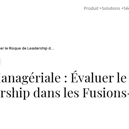
Produit
+
Solutions
+
Sé
Due Diligence Managériale : Évaluer le Risque de Leadership dans les Fusions-Acquisitions
nagériale : Évaluer le
rship dans les Fusions