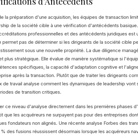
ifications d'Antécédents
e la préparation d'une acquisition, les équipes de transaction limi
ship de la société cible à une vérification d'antécédents basique. 
ccréditations professionnelles et des antécédents juridiques est
ne permet pas de déterminer si les dirigeants de la société cible
estissement sous une nouvelle propriété. La due diligence manag
et plus stratégique. Elle évalue de manière systématique si l'équ
tences spécifiques, la capacité d'adaptation cognitive et l'aligne
eprise après la transaction. Plutôt que de traiter les dirigeants c
ux de travail analyse comment les dynamiques de leadership vont
riodes de transition critiques.
rer ce niveau d'analyse directement dans les premières phases d
tit que les acquéreurs ne surpayent pas pour des entreprises do
ues fondateurs non alignés. Une récente analyse Forbes des tran
 % des fusions réussissent désormais lorsque les acquéreurs nav