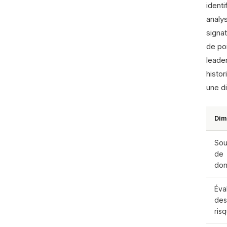
ident
analys
signat
de poi
leader
histo
une di
Dim
Sou
de
do
Éva
des
ris