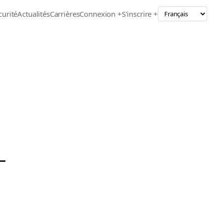
curité
Actualités
Carrières
Connexion +
S'inscrire +
-