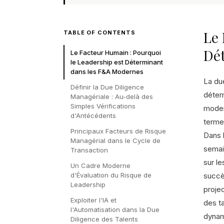
Le 
TABLE OF CONTENTS
Dé
Le Facteur Humain : Pourquoi
le Leadership est Déterminant
dans les F&A Modernes
La due
Définir la Due Diligence
déter
Managériale : Au-delà des
Simples Vérifications
modern
d'Antécédents
terme 
Principaux Facteurs de Risque
Dans 
Managérial dans le Cycle de
semain
Transaction
sur l
Un Cadre Moderne
d'Évaluation du Risque de
succè
Leadership
projec
Exploiter l'IA et
des ta
l'Automatisation dans la Due
dynami
Diligence des Talents