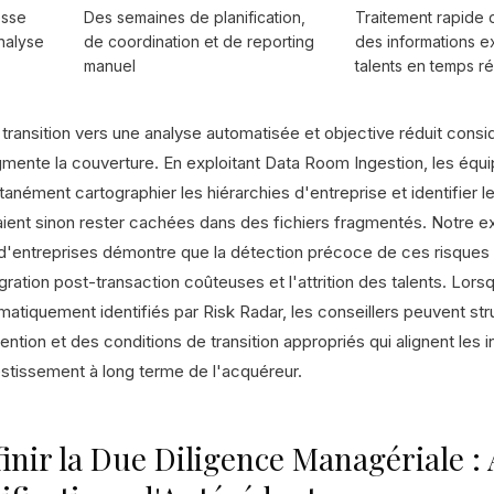
esse
Des semaines de planification,
Traitement rapide 
nalyse
de coordination et de reporting
des informations ex
manuel
talents en temps ré
 transition vers une analyse automatisée et objective réduit consi
gmente la couverture. En exploitant Data Room Ingestion, les équ
ntanément cartographier les hiérarchies d'entreprise et identifie
aient sinon rester cachées dans des fichiers fragmentés. Notre 
'entreprises démontre que la détection précoce de ces risques st
gration post-transaction coûteuses et l'attrition des talents. Lors
matiquement identifiés par Risk Radar, les conseillers peuvent s
ention et des conditions de transition appropriés qui alignent les 
estissement à long terme de l'acquéreur.
inir la Due Diligence Managériale :