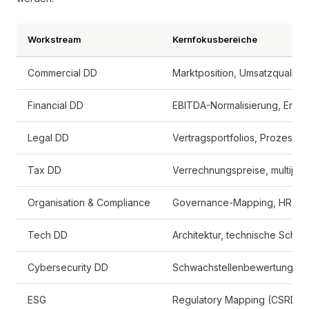
Workstream
Kernfokusbereiche
Commercial DD
Marktposition, Umsatzqualit
Financial DD
EBITDA-Normalisierung, Ergeb
Legal DD
Vertragsportfolios, Prozessris
Tax DD
Verrechnungspreise, multijuris
Organisation & Compliance
Governance-Mapping, HR-Ris
Tech DD
Architektur, technische Schul
Cybersecurity DD
Schwachstellenbewertungen u
ESG
Regulatory Mapping (CSRD, 