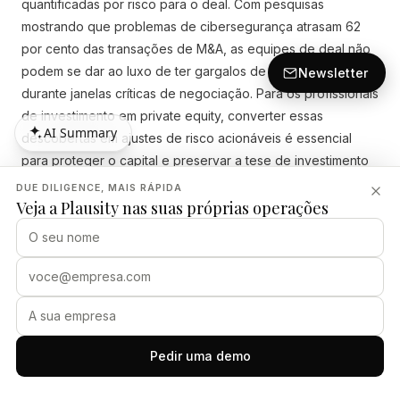
quantificadas por risco para o deal. Com pesquisas
mostrando que problemas de cibersegurança atrasam 62
por cento das transações de M&A, as equipes de deal não
podem se dar ao luxo de ter gargalos de síntese manual
Newsletter
durante janelas críticas de negociação. Para os profissionais
de investimento em private equity, converter essas
AI Summary
descobertas em ajustes de risco acionáveis é essencial
AI Summary
para proteger o capital e preservar a tese de investimento
projetada.
DUE DILIGENCE, MAIS RÁPIDA
Veja a Plausity nas suas próprias operações
Mapeando Vulnerabilidades Cibernéticas
para Salvaguardas do Deal
Quando uma empresa-alvo apresenta defeitos de
segurança não resolvidos, a equipe compradora deve
decidir como abordar esses passivos. Problemas graves,
Pedir uma demo
como infecções ativas de malware, CVEs críticos sem
correção ou não conformidade com regulamentações de