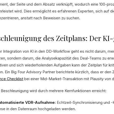
ent, der Seite und dem Absatz verknüpft, wodurch eine 100-proz
rleistet wird. Dies ermöglicht es erfahrenen Experten, sich auf d
nzentrieren, anstatt nach Beweisen zu suchen.
chleunigung des Zeitplans: Der KI-
er Integration von KI in den DD-Workflow geht es nicht darum, m
zen, sondern darum, die Analysekapazität des Deal-Teams zu erwe
tiven und sich wiederholenden Aufgaben kann der Zeitplan für kri
. Ein Big Four Advisory Partner berichtete kürzlich, dass er den Z
ence Checklist
bei einer Mid-Market-Transaktion mit Plausity von d
 Beschleunigung wird durch mehrere Kernfunktionen erreicht:
tomatisierte VDR-Aufnahme:
Echtzeit-Synchronisierung und -
ese in den Datenraum hochgeladen werden.