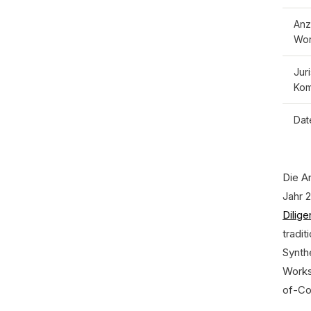
Anz
Wor
Juri
Kom
Dat
Die A
Jahr 
Dilig
tradi
Synth
Works
of-Co