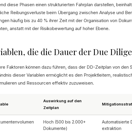
d diese Phasen einen strukturierten Fahrplan darstellen, beinhalt
liche Reibungsverluste beim Übergang zwischen Analyse und Beric
ingen häufig bis zu 40 % ihrer Zeit mit der Organisation von Dok
hten, anstatt mit der Risikobewertung auf hoher Ebene.
iablen, die die Dauer der Due Dilig
re Faktoren können dazu führen, dass der DD-Zeitplan von den
ändnis dieser Variablen ermöglicht es den Projektleitern, realisti
rmulieren und Ressourcen effektiv zuzuweisen.
Auswirkung auf den
iable
Mitigationsstra
Zeitplan
umentenvolumen
Hoch (500 bis 2.000+
Automatisierte
Dokumente)
extraktion