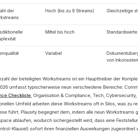
ahl der
Hoch (bis zu 9 Streams)
Gleichzeitige s
kstreams
sdiktionelle
Mittel bis hoch
Standardisiert
plexität
enqualität
Variabel
Dokumentüberg
von Inkonsiste
nzahl der beteiligten Workstreams ist ein Haupttreiber der Kompl
2026 umfasst typischerweise neun verschiedene Bereiche: Commer
ence Checkliste
, Organisation & Compliance, Tech, Cybersecurity
tionellen Umfeld arbeiten diese Workstreams oft in Silos, was zu
ese führt. Plausity begegnet dem, indem alle neun Workstreams gl
pace ablaufen, wodurch sichergestellt wird, dass eine Feststellu
ntrol-Klausel) sofort ihren finanziellen Auswirkungen zugeordnet 