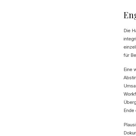
Eng
Die H
integ
einze
für B
Eine w
Absti
Umsat
Workf
Überg
Ende 
Plaus
Dokum