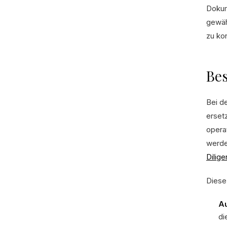
Dokum
gewäh
zu ko
Bes
Bei d
erset
opera
werden
Dilig
Diese
Au
di