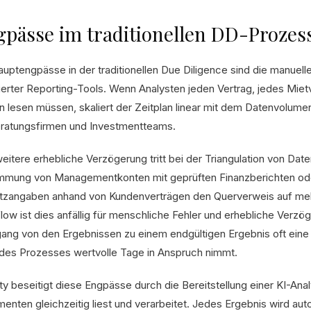
pässe im traditionellen DD-Prozes
auptengpässe in der traditionellen Due Diligence sind die manue
rierter Reporting-Tools. Wenn Analysten jeden Vertrag, jedes Miet
ln lesen müssen, skaliert der Zeitplan linear mit dem Datenvolume
eratungsfirmen und Investmentteams.
eitere erhebliche Verzögerung tritt bei der Triangulation von Date
mmung von Managementkonten mit geprüften Finanzberichten od
zangaben anhand von Kundenverträgen den Querverweis auf mehr
low ist dies anfällig für menschliche Fehler und erhebliche Verzög
ang von den Ergebnissen zu einem endgültigen Ergebnis oft ein
des Prozesses wertvolle Tage in Anspruch nimmt.
ity beseitigt diese Engpässe durch die Bereitstellung einer KI-An
enten gleichzeitig liest und verarbeitet. Jedes Ergebnis wird au