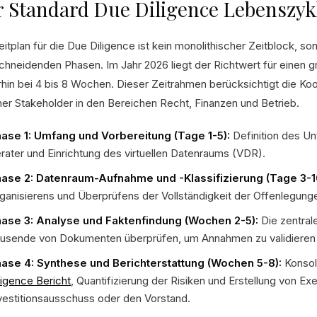
 Standard Due Diligence Lebenszykl
itplan für die Due Diligence ist kein monolithischer Zeitblock, s
chneidenden Phasen. Im Jahr 2026 liegt der Richtwert für einen
rhin bei 4 bis 8 Wochen. Dieser Zeitrahmen berücksichtigt die Koo
ner Stakeholder in den Bereichen Recht, Finanzen und Betrieb.
ase 1: Umfang und Vorbereitung (Tage 1-5):
Definition des U
rater und Einrichtung des virtuellen Datenraums (VDR).
ase 2: Datenraum-Aufnahme und -Klassifizierung (Tage 3-1
ganisierens und Überprüfens der Vollständigkeit der Offenlegun
ase 3: Analyse und Faktenfindung (Wochen 2-5):
Die zentral
usende von Dokumenten überprüfen, um Annahmen zu validieren un
ase 4: Synthese und Berichterstattung (Wochen 5-8):
Konsol
ligence Bericht
, Quantifizierung der Risiken und Erstellung von Ex
vestitionsausschuss oder den Vorstand.