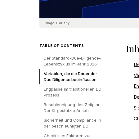
Image:
Plausity
Inh
TABLE OF CONTENTS
Der Standard-Due-Diligence-
Lebenszyklus im Jahr 2026
De
Variablen, die die Dauer der
Va
Due Diligence beeinflussen
En
Engpässe im traditionellen DD-
Prozess
Be
Beschleunigung des Zeitplans:
Si
Der KI-gestützte Ansatz
Ch
Sicherheit und Compliance in
der beschleunigten DD
Checkliste: Faktoren zur