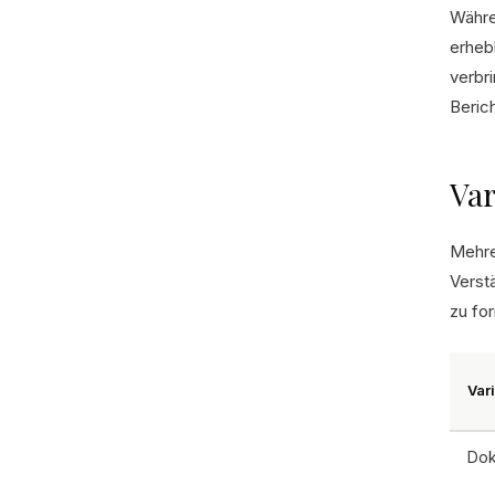
Währen
erheb
verbr
Beric
Var
Mehre
Verst
zu fo
Var
Dok