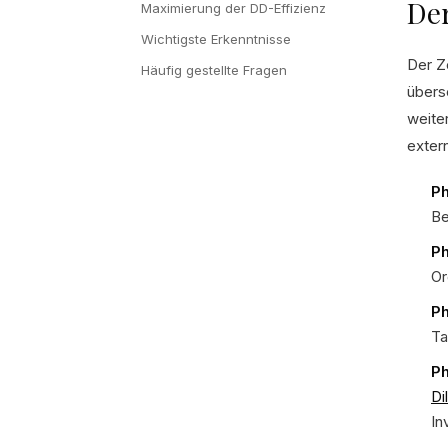
Der
Maximierung der DD-Effizienz
Wichtigste Erkenntnisse
Der Ze
Häufig gestellte Fragen
übers
weite
exter
Ph
Be
Ph
Or
Ph
Ta
Ph
Di
In