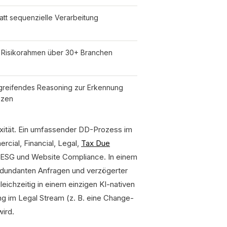
tatt sequenzielle Verarbeitung
e Risikorahmen über 30+ Branchen
reifendes Reasoning zur Erkennung
nzen
exität. Ein umfassender DD-Prozess im
cial, Financial, Legal,
Tax Due
, ESG und Website Compliance. In einem
 redundanten Anfragen und verzögerter
eichzeitig in einem einzigen KI-nativen
ng im Legal Stream (z. B. eine Change-
wird.