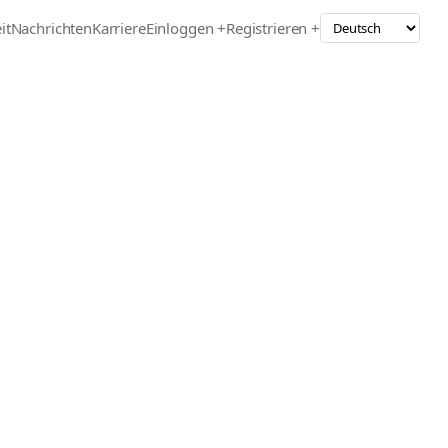
it
Nachrichten
Karriere
Einloggen +
Registrieren +