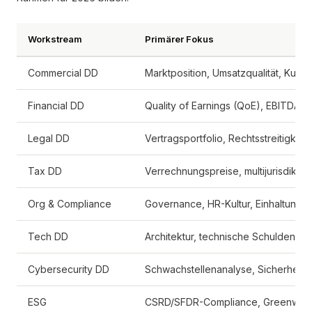
Workstream
Primärer Fokus
Commercial DD
Marktposition, Umsatzqualität, Ku
Financial DD
Quality of Earnings (QoE), EBITDA-N
Legal DD
Vertragsportfolio, Rechtsstreitigkeit
Tax DD
Verrechnungspreise, multijurisdiktion
Org & Compliance
Governance, HR-Kultur, Einhaltung v
Tech DD
Architektur, technische Schulden, Sk
Cybersecurity DD
Schwachstellenanalyse, Sicherheitsr
ESG
CSRD/SFDR-Compliance, Greenwas