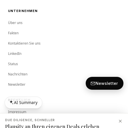
UNTERNEHMEN
Über uns
Fakten
Kontaktieren Sie uns
LinkedIn
Status
Nachrichten
Newsletter
Newsletter
RECHTLICH
AI Summary
AI Summary
Impressum
DUE DILIGENCE, SCHNELLER
Bedingungen
Plausity an Ihren eigenen Deals erleben