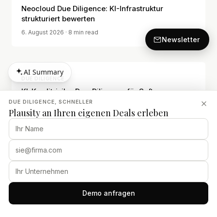
Neocloud Due Diligence: KI-Infrastruktur
strukturiert bewerten
6. August 2026
· 8 min read
Newsletter
AI Summary
DUE DILIGENCE
AI Summary
KI-Kreditrisiko-Due-Diligence für Software-
Kreditgeber
DUE DILIGENCE, SCHNELLER
Plausity an Ihren eigenen Deals erleben
6. August 2026
· 10 min read
DUE DILIGENCE
Asset Manager M&A Due Diligence: Warum
Menschen, Kultur und Vertriebsrisiken
Demo anfragen
entscheidend sind
6. August 2026
· 19 min read