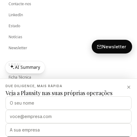
Contacte-nos
LinkedIn
Estado
Notícias
Newsletter
Newsletter
LEGAL
AI Summary
AI Summary
Ficha Técnica
DUE DILIGENCE, MAIS RÁPIDA
Termos
Veja a Plausity nas suas próprias operações
Política de Privacidade
Política de Segurança