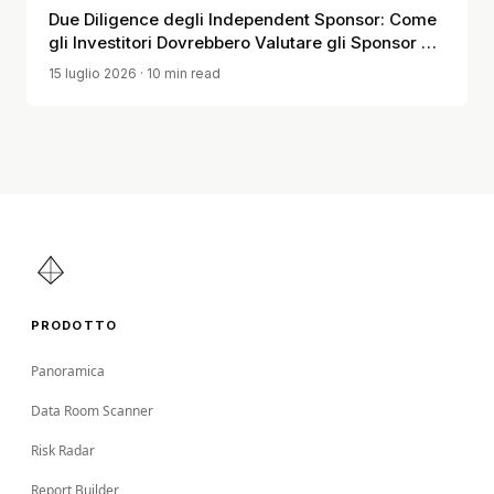
Due Diligence degli Independent Sponsor: Come
gli Investitori Dovrebbero Valutare gli Sponsor PE
Deal-by-Deal Prima di Impegnare Capitale
15 luglio 2026
· 10 min read
PRODOTTO
Panoramica
Data Room Scanner
Risk Radar
Report Builder