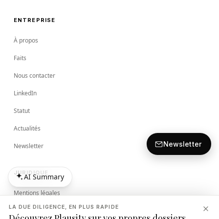
ENTREPRISE
À propos
Faits
Nous contacter
LinkedIn
Statut
Actualités
Newsletter
Newsletter
JURIDIQUE
AI Summary
AI Summary
Mentions légales
LA DUE DILIGENCE, EN PLUS RAPIDE
Conditions
Découvrez Plausity sur vos propres dossiers