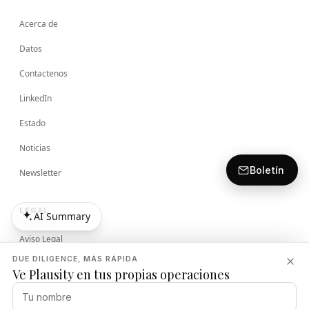
Acerca de
Datos
Contactenos
LinkedIn
Estado
Noticias
Boletín
Newsletter
LEGAL
AI Summary
AI Summary
Aviso Legal
DUE DILIGENCE, MÁS RÁPIDA
Términos
Ve Plausity en tus propias operaciones
Política de Privacidad