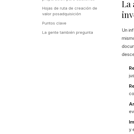
La 
Hojas de ruta de creación de
inv
valor posadquisición
Puntos clave
Un inf
La gente también pregunta
mismo
docum
desce
Re
ju
Re
co
An
ev
Im
y 