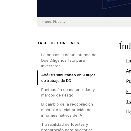
Image:
Plausity
Índ
TABLE OF CONTENTS
La anatomía de un informe de
Due Diligence listo para
La
inversores
An
Análisis simultáneo en 9 flujos
de trabajo de DD
Pu
Puntuación de materialidad y
El
marcos de riesgo
Tr
El cambio de la recopilación
manual a la elaboración de
Ho
informes nativos de IA
Trazabilidad de fuentes y
preparación para auditorías