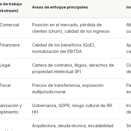
o de trabajo
Áreas de enfoque principales
In
rkstream)
Comercial
Posición en el mercado, pérdida de
Al
clientes (churn), calidad de los ingresos
cu
Financiera
Calidad de los beneficios (QoE),
Aj
normalización del EBITDA
ca
Legal
Cartera de contratos, litigios, derechos de
Cl
propiedad intelectual (IP)
de
Fiscal
Precios de transferencia, exposición
Pa
multijurisdiccional
es
anización y
Gobernanza, GDPR, riesgo cultural de RR.
In
plimiento
HH.
de
Arquitectura, deuda técnica, escalabilidad
Si