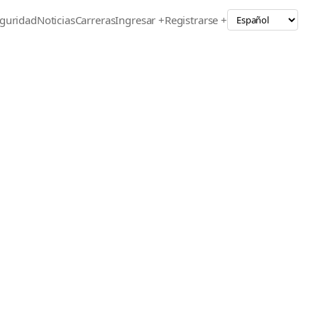
guridad
Noticias
Carreras
Ingresar +
Registrarse +