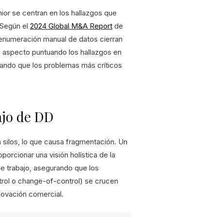
ior se centran en los hallazgos que
. Según el
2024 Global M&A Report
de
a enumeración manual de datos cierran
e aspecto puntuando los hallazgos en
urando que los problemas más críticos
ajo de DD
n silos, lo que causa fragmentación. Un
porcionar una visión holística de la
de trabajo, asegurando que los
trol o change-of-control) se crucen
novación comercial.