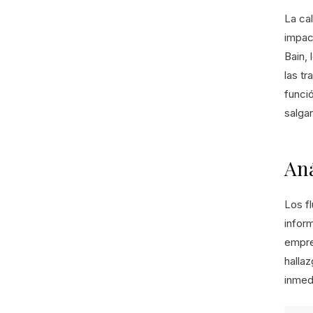
La ca
impact
Bain,
las t
funci
salgan
Aná
Los f
inform
empre
halla
inmed