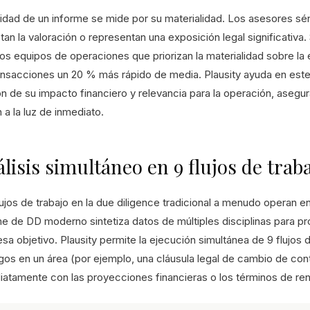
lidad de un informe se mide por su materialidad. Los asesores sén
an la valoración o representan una exposición legal significativa
 los equipos de operaciones que priorizan la materialidad sobre l
ransacciones un 20 % más rápido de media. Plausity ayuda en est
ón de su impacto financiero y relevancia para la operación, aseg
 a la luz de inmediato.
lisis simultáneo en 9 flujos de trab
lujos de trabajo en la due diligence tradicional a menudo operan e
e de DD moderno sintetiza datos de múltiples disciplinas para pro
sa objetivo. Plausity permite la ejecución simultánea de 9 flujos 
zgos en un área (por ejemplo, una cláusula legal de cambio de con
iatamente con las proyecciones financieras o los términos de re