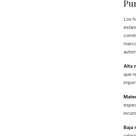
Pun
Los h
estan
comit
marco
autom
Alta 
que re
import
Mater
espec
incum
Baja 
valor