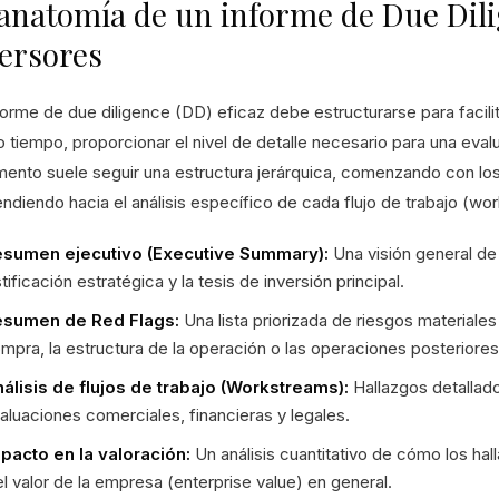
anatomía de un informe de Due Dili
ersores
orme de due diligence (DD) eficaz debe estructurarse para facilit
 tiempo, proporcionar el nivel de detalle necesario para una evalu
ento suele seguir una estructura jerárquica, comenzando con los 
ndiendo hacia el análisis específico de cada flujo de trabajo (wo
sumen ejecutivo (Executive Summary):
Una visión general de a
stificación estratégica y la tesis de inversión principal.
sumen de Red Flags:
Una lista priorizada de riesgos materiales
mpra, la estructura de la operación o las operaciones posteriores 
álisis de flujos de trabajo (Workstreams):
Hallazgos detallados
aluaciones comerciales, financieras y legales.
pacto en la valoración:
Un análisis cuantitativo de cómo los hal
el valor de la empresa (enterprise value) en general.