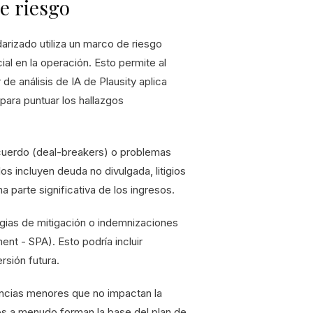
e riesgo
arizado utiliza un marco de riesgo
al en la operación. Esto permite al
e análisis de IA de Plausity aplica
para puntuar los hallazgos
uerdo (deal-breakers) o problemas
os incluyen deuda no divulgada, litigios
a parte significativa de los ingresos.
gias de mitigación o indemnizaciones
t - SPA). Esto podría incluir
sión futura.
ncias menores que no impactan la
gos a menudo forman la base del plan de