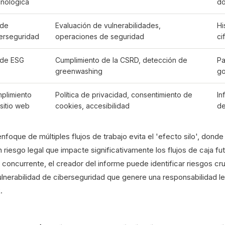
nológica
do
 de
Evaluación de vulnerabilidades,
Hi
erseguridad
operaciones de seguridad
ci
de ESG
Cumplimiento de la CSRD, detección de
Pa
greenwashing
go
plimiento
Política de privacidad, consentimiento de
In
 sitio web
cookies, accesibilidad
de
nfoque de múltiples flujos de trabajo evita el 'efecto silo', donde
n riesgo legal que impacte significativamente los flujos de caja fut
 concurrente, el creador del informe puede identificar riesgos cr
lnerabilidad de ciberseguridad que genere una responsabilidad leg
.