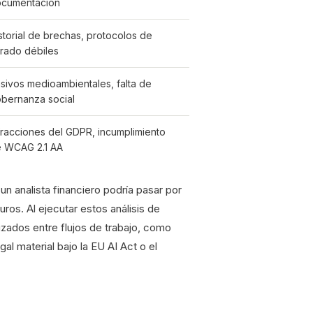
cumentación
storial de brechas, protocolos de
frado débiles
sivos medioambientales, falta de
bernanza social
fracciones del GDPR, incumplimiento
 WCAG 2.1 AA
 un analista financiero podría pasar por
uros. Al ejecutar estos análisis de
uzados entre flujos de trabajo, como
al material bajo la EU AI Act o el