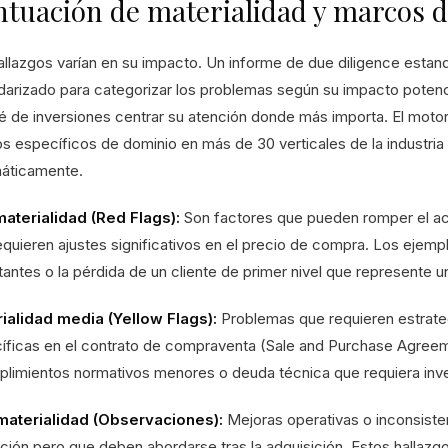
tuación de materialidad y marcos d
allazgos varían en su impacto. Un informe de due diligence estand
darizado para categorizar los problemas según su impacto potenci
é de inversiones centrar su atención donde más importa. El motor d
s específicos de dominio en más de 30 verticales de la industria 
áticamente.
materialidad (Red Flags):
Son factores que pueden romper el ac
quieren ajustes significativos en el precio de compra. Los ejempl
antes o la pérdida de un cliente de primer nivel que represente un
ialidad media (Yellow Flags):
Problemas que requieren estrate
íficas en el contrato de compraventa (Sale and Purchase Agreemen
plimientos normativos menores o deuda técnica que requiera inver
materialidad (Observaciones):
Mejoras operativas o inconsiste
ación pero que deben abordarse tras la adquisición. Estos hallaz