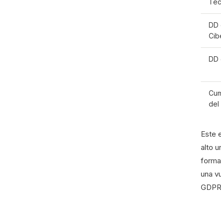
Tec
DD
Cib
DD 
Cum
del
Este e
alto u
forma
una vu
GDPR