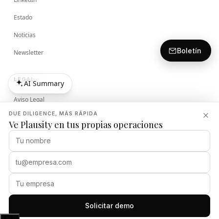
Estado
Noticias
Boletín
Newsletter
LEGAL
AI Summary
AI Summary
Aviso Legal
DUE DILIGENCE, MÁS RÁPIDA
Términos
Ve Plausity en tus propias operaciones
Política de Privacidad
Política de Seguridad
PLAUSITY
Solicitar demo