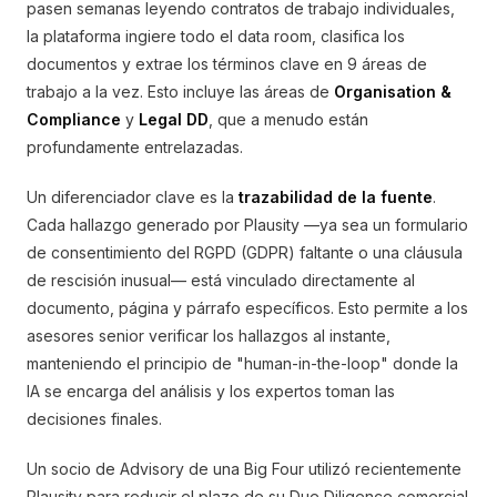
pasen semanas leyendo contratos de trabajo individuales,
la plataforma ingiere todo el data room, clasifica los
documentos y extrae los términos clave en 9 áreas de
trabajo a la vez. Esto incluye las áreas de
Organisation &
Compliance
y
Legal DD
, que a menudo están
profundamente entrelazadas.
Un diferenciador clave es la
trazabilidad de la fuente
.
Cada hallazgo generado por Plausity —ya sea un formulario
de consentimiento del RGPD (GDPR) faltante o una cláusula
de rescisión inusual— está vinculado directamente al
documento, página y párrafo específicos. Esto permite a los
asesores senior verificar los hallazgos al instante,
manteniendo el principio de "human-in-the-loop" donde la
IA se encarga del análisis y los expertos toman las
decisiones finales.
Un socio de Advisory de una Big Four utilizó recientemente
Plausity para reducir el plazo de su Due Diligence comercial