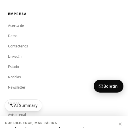
EMPRESA
Acerca de
Datos
Contactenos
LinkedIn
Estado
Noticias
Boletín
Newsletter
LEGAL
AI Summary
AI Summary
Aviso Legal
DUE DILIGENCE, MÁS RÁPIDA
Términos