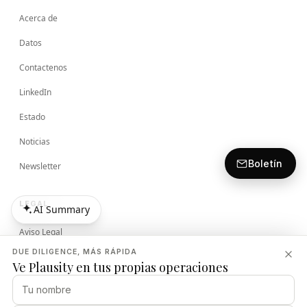
Acerca de
Datos
Contactenos
LinkedIn
Estado
Noticias
Boletín
Newsletter
LEGAL
AI Summary
AI Summary
Aviso Legal
DUE DILIGENCE, MÁS RÁPIDA
Términos
Ve Plausity en tus propias operaciones
Política de Privacidad
Política de Seguridad