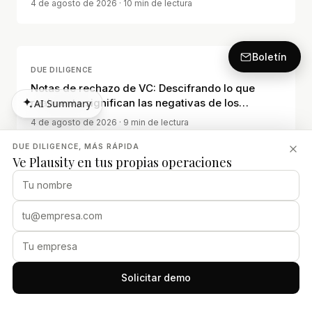
4 de agosto de 2026
· 10 min de lectura
Boletín
DUE DILIGENCE
Notas de rechazo de VC: Descifrando lo que
realmente significan las negativas de los
AI Summary
inversores
AI Summary
4 de agosto de 2026
· 9 min de lectura
DUE DILIGENCE, MÁS RÁPIDA
Ve Plausity en tus propias operaciones
Solicitar demo
PRODUCTO
Descripción general