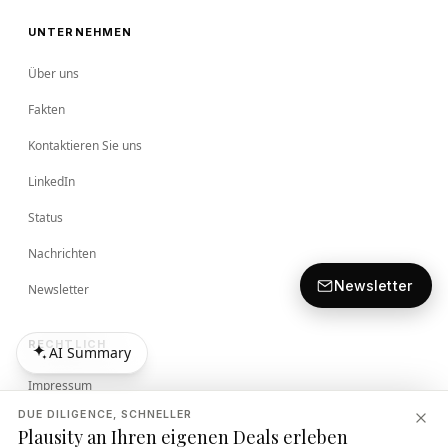
UNTERNEHMEN
Über uns
Fakten
Kontaktieren Sie uns
LinkedIn
Status
Nachrichten
Newsletter
Newsletter
RECHTLICH
AI Summary
AI Summary
Impressum
DUE DILIGENCE, SCHNELLER
Bedingungen
Plausity an Ihren eigenen Deals erleben