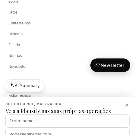
Sobre
Fatos
Contacte-nos
LinkedIn
Estado
Notícias
Newsletter
Newsletter
LEGAL
AI Summary
AI Summary
Ficha Técnica
DUE DILIGENCE, MAIS RÁPIDA
Termos
Veja a Plausity nas suas próprias operações
Política de Privacidade
Política de Segurança