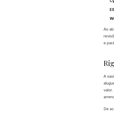
Cy
E
We
Ao ab
revis
e par
Rig
A saú
alugu
valor
arren
De ac