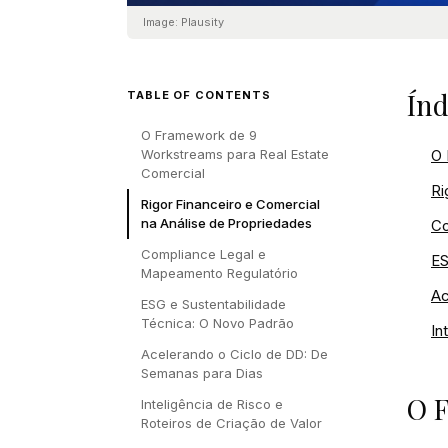
Image:
Plausity
Índ
TABLE OF CONTENTS
O Framework de 9
Workstreams para Real Estate
O 
Comercial
Ri
Rigor Financeiro e Comercial
na Análise de Propriedades
Co
Compliance Legal e
ES
Mapeamento Regulatório
Ac
ESG e Sustentabilidade
Técnica: O Novo Padrão
In
Acelerando o Ciclo de DD: De
Semanas para Dias
O F
Inteligência de Risco e
Roteiros de Criação de Valor