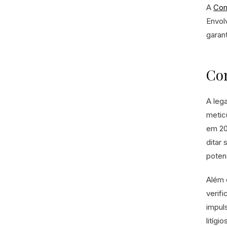
A
Com
Envol
garan
Co
A leg
metic
em 20
ditar
poten
Além 
verif
impul
litíg