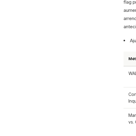
flag p
aumen
arren
antec
Aj
Mét
WA
Con
Inqu
Man
vs.