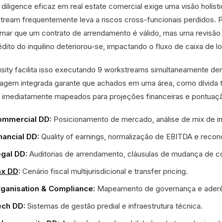
 diligence eficaz em real estate comercial exige uma visão holís
tream frequentemente leva a riscos cross-funcionais perdidos. 
rmar que um contrato de arrendamento é válido, mas uma revisão 
édito do inquilino deteriorou-se, impactando o fluxo de caixa de 
usity facilita isso executando 9 workstreams simultaneamente d
agem integrada garante que achados em uma área, como dívida 
 imediatamente mapeados para projeções financeiras e pontuaç
ommercial DD:
Posicionamento de mercado, análise de mix de inq
nancial DD:
Quality of earnings, normalização de EBITDA e reconci
gal DD:
Auditorias de arrendamento, cláusulas de mudança de cont
ax DD
:
Cenário fiscal multijurisdicional e transfer pricing.
ganisation & Compliance:
Mapeamento de governança e aderênc
ch DD:
Sistemas de gestão predial e infraestrutura técnica.