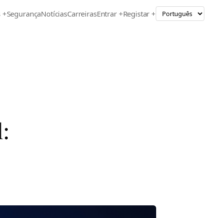
s
+
Segurança
Notícias
Carreiras
Entrar +
Registar +
: