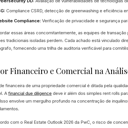
bersecurity DD:
Avaliação de vulnerabilidades de tecnologias de
SG:
Compliance CSRD, detecção de greenwashing e eficiência en
bsite Compliance:
Verificação de privacidade e segurança para
ordar essas áreas concomitantemente, as equipes de transação p
ões tradicionais isoladas perdem. Cada achado está vinculado d
ágrafo, fornecendo uma trilha de auditoria verificável para comitê
or Financeiro e Comercial na Análi
de financeira de uma propriedade comercial é ditada pela qualida
el. A
financial due diligence
deve ir além dos simples rent rolls par
. Isso envolve um mergulho profundo na concentração de inquilino
damentos.
ordo com o Real Estate Outlook 2026 da PwC, o risco de concen