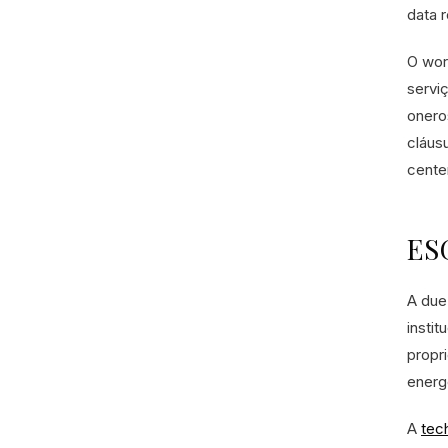
data 
O wor
servi
onero
cláus
cente
ESG
A due
insti
propr
energ
A
tec