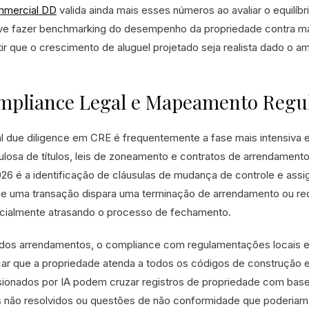
mercial DD
valida ainda mais esses números ao avaliar o equilí
ve fazer benchmarking do desempenho da propriedade contra mais 
tir que o crescimento de aluguel projetado seja realista dado o a
mpliance Legal e Mapeamento Regul
al due diligence em CRE é frequentemente a fase mais intensiv
ulosa de títulos, leis de zoneamento e contratos de arrendament
26 é a identificação de cláusulas de mudança de controle e ass
 se uma transação dispara uma terminação de arrendamento ou req
cialmente atrasando o processo de fechamento.
dos arrendamentos, o compliance com regulamentações locais e int
icar que a propriedade atenda a todos os códigos de construção 
sionados por IA podem cruzar registros de propriedade com base
ios não resolvidos ou questões de não conformidade que poderiam