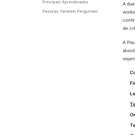
Principais Aprendizados
A due
Pessoas Também Perguntam
works
confi
de cr
A Pla
abord
sejam
C
Fi
Le
T
Or
Te