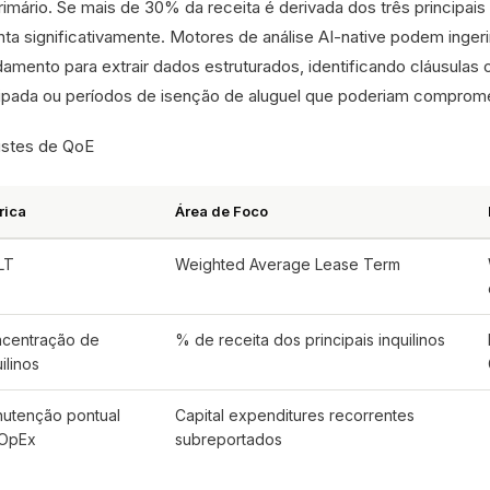
rimário. Se mais de 30% da receita é derivada dos três principais in
ta significativamente. Motores de análise AI-native podem inger
damento para extrair dados estruturados, identificando cláusulas 
ipada ou períodos de isenção de aluguel que poderiam compromet
ustes de QoE
rica
Área de Foco
LT
Weighted Average Lease Term
centração de
% de receita dos principais inquilinos
ilinos
utenção pontual
Capital expenditures recorrentes
 OpEx
subreportados