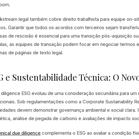
room.
kstream legal também cobre direito trabalhista para equipe on-si
ços. Garantir que todos os acordos com terceiros sejam transfer
sas de rescisão é essencial para uma transição pós-aquisição su
ulas, as equipes de transação podem focar em negociar termos
nas de páginas de texto legal.
 e Sustentabilidade Técnica: O Nov
 diligence ESG evoluiu de uma consideração secundária para um r
tucionais. Sob regulamentações como a Corporate Sustainability R
iedades devem demonstrar governança ambiental e social clara. Is
ética, análise de pegada de carbono e avaliações de impacto soci
hnical due diligence
complementa o ESG ao avaliar a condição físic