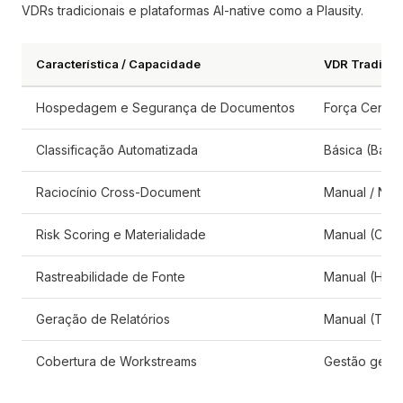
VDRs tradicionais e plataformas AI-native como a Plausity.
Característica / Capacidade
VDR Tradicion
Hospedagem e Segurança de Documentos
Força Centra
Classificação Automatizada
Básica (Base
Raciocínio Cross-Document
Manual / Não
Risk Scoring e Materialidade
Manual (Cond
Rastreabilidade de Fonte
Manual (Hype
Geração de Relatórios
Manual (Tem
Cobertura de Workstreams
Gestão geral