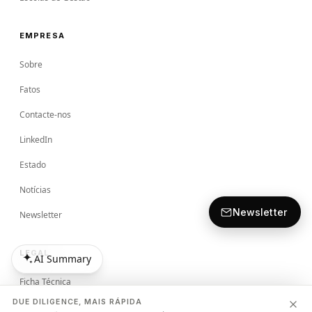
EMPRESA
Sobre
Fatos
Contacte-nos
LinkedIn
Estado
Notícias
Newsletter
Newsletter
LEGAL
AI Summary
AI Summary
Ficha Técnica
DUE DILIGENCE, MAIS RÁPIDA
Termos