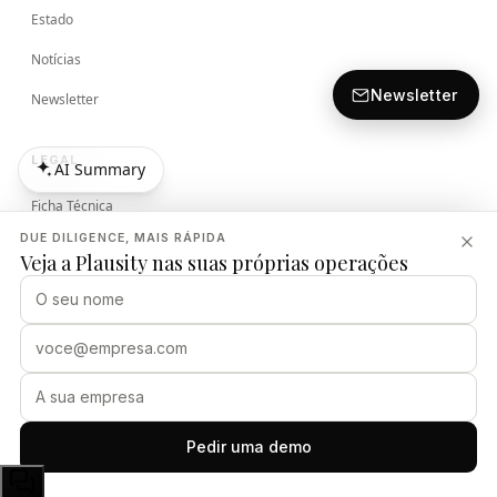
Estado
Notícias
Newsletter
Newsletter
LEGAL
AI Summary
AI Summary
Ficha Técnica
DUE DILIGENCE, MAIS RÁPIDA
Termos
Veja a Plausity nas suas próprias operações
Política de Privacidade
Política de Segurança
PLAUSITY
Pedir uma demo