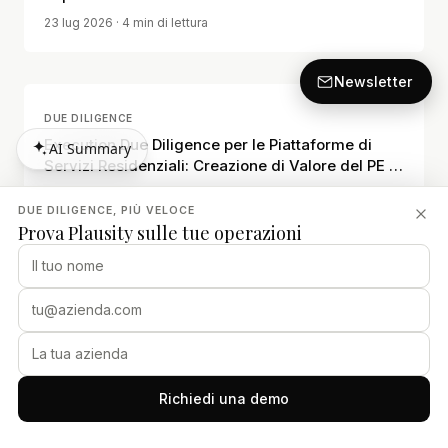
23 lug 2026
· 4 min di lettura
Newsletter
DUE DILIGENCE
Execution Due Diligence per le Piattaforme di
AI Summary
Servizi Residenziali: Creazione di Valore del PE e
AI Summary
Disciplina Operativa
15 luglio 2026
· 12 min read
DUE DILIGENCE, PIÙ VELOCE
Prova Plausity sulle tue operazioni
DUE DILIGENCE
Due Diligence degli Independent Sponsor: Come
gli Investitori Dovrebbero Valutare gli Sponsor PE
Deal-by-Deal Prima di Impegnare Capitale
15 luglio 2026
· 10 min read
Richiedi una demo