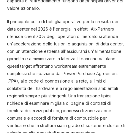
capacità di raffreddamento fungono da principali driver del
valore azionario.
Il principale collo di bottiglia operativo per la crescita dei
data center nel 2026 è l'energia. In effetti, AlixPartners
riferisce che il 70% degli operatori di mercato si attende
un'accelerazione delle fusioni e acquisizioni di data center,
con un'attenzione estrema all'assicurarsi un'alimentazione
garantita e a minimizzare la latenza. I team che valutano
questi target affrontano workstream estremamente
complessi che spaziano dai Power Purchase Agreement
(PPA), alle code di connessione alla rete, ai limiti di
scalabilità dell'hardware e a regolamentazioni ambientali
regionali sempre più stringenti. Una transazione tipica
richiede di esaminare migliaia di pagine di contratti di
fornitura di servizi pubblici, permessi di zonizzazione
comunale e accordi di fornitura di combustibile per
verificare che la struttura sia in grado di sostenere cluster di
calcolo ad alta densità di nuova generazione.