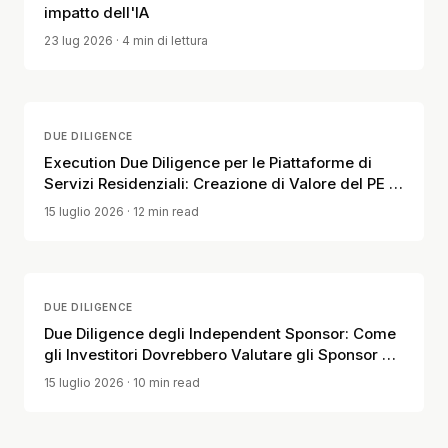
impatto dell'IA
23 lug 2026
· 4 min di lettura
DUE DILIGENCE
Execution Due Diligence per le Piattaforme di
Servizi Residenziali: Creazione di Valore del PE e
Disciplina Operativa
15 luglio 2026
· 12 min read
DUE DILIGENCE
Due Diligence degli Independent Sponsor: Come
gli Investitori Dovrebbero Valutare gli Sponsor PE
Deal-by-Deal Prima di Impegnare Capitale
15 luglio 2026
· 10 min read