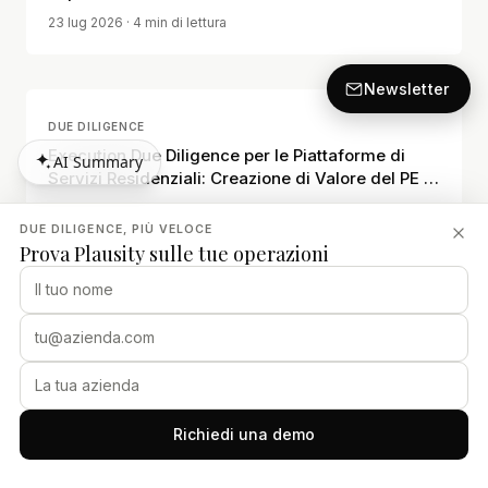
23 lug 2026
· 4 min di lettura
Newsletter
DUE DILIGENCE
Execution Due Diligence per le Piattaforme di
AI Summary
Servizi Residenziali: Creazione di Valore del PE e
AI Summary
Disciplina Operativa
15 luglio 2026
· 12 min read
DUE DILIGENCE, PIÙ VELOCE
Prova Plausity sulle tue operazioni
DUE DILIGENCE
Due Diligence degli Independent Sponsor: Come
gli Investitori Dovrebbero Valutare gli Sponsor PE
Deal-by-Deal Prima di Impegnare Capitale
15 luglio 2026
· 10 min read
Richiedi una demo