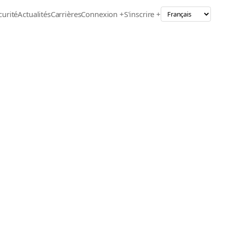
curité
Actualités
Carrières
Connexion +
S'inscrire +