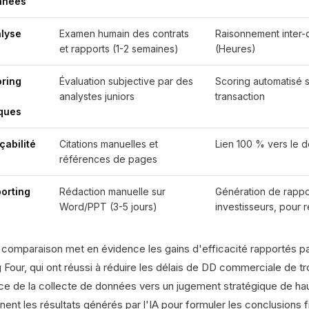
nnées
lyse
Examen humain des contrats
Raisonnement inter-
et rapports (1-2 semaines)
(Heures)
ring
Évaluation subjective par des
Scoring automatisé s
s
analystes juniors
transaction
ques
çabilité
Citations manuelles et
Lien 100 % vers le 
références de pages
orting
Rédaction manuelle sur
Génération de rappor
Word/PPT (3-5 jours)
investisseurs, pour 
 comparaison met en évidence les gains d'efficacité rapportés pa
 Four, qui ont réussi à réduire les délais de DD commerciale de tr
ce de la collecte de données vers un jugement stratégique de ha
ent les résultats générés par l'IA pour formuler les conclusions f