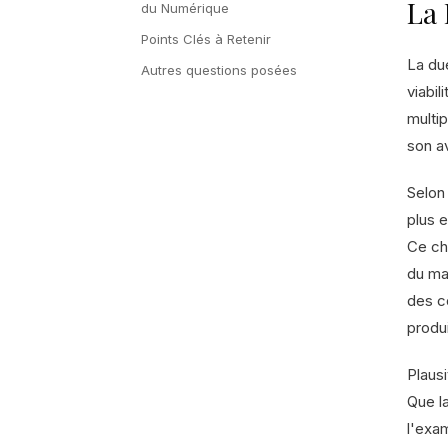
La 
du Numérique
Points Clés à Retenir
La du
Autres questions posées
viabil
multip
son av
Selon
plus 
Ce ch
du ma
des c
produ
Plausi
Que la
l'exa