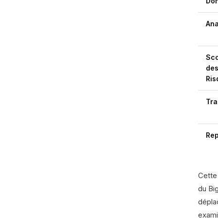
Do
Ana
Sco
de
Ris
Tra
Rep
Cette
du Big
dépla
examin