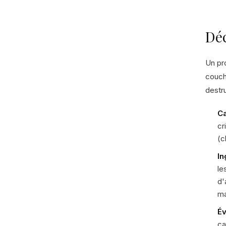
Dé
Un pr
couch
destru
Ca
cr
(c
In
le
d'
ma
Év
ca