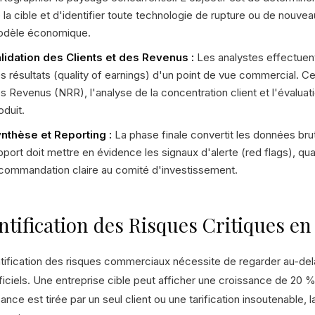
 la cible et d'identifier toute technologie de rupture ou de nouve
dèle économique.
lidation des Clients et des Revenus :
Les analystes effectuent
s résultats (quality of earnings) d'un point de vue commercial. Cel
s Revenus (NRR), l'analyse de la concentration client et l'évaluatio
oduit.
nthèse et Reporting :
La phase finale convertit les données br
pport doit mettre en évidence les signaux d'alerte (red flags), quan
commandation claire au comité d'investissement.
ntification des Risques Critiques 
ntification des risques commerciaux nécessite de regarder au-del
iciels. Une entreprise cible peut afficher une croissance de 20 % 
ance est tirée par un seul client ou une tarification insoutenable, l