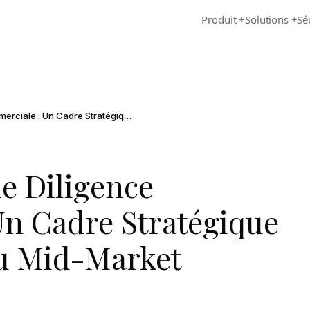
Produit
+
Solutions
+
Sé
Processus de Due Diligence Commerciale : Un Cadre Stratégique pour les M&A du Mid-Market
e Diligence
n Cadre Stratégique
u Mid-Market