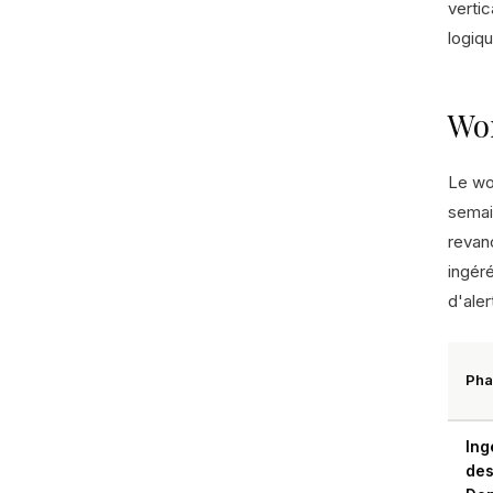
vertic
logiq
Wor
Le wo
semai
revan
ingér
d'aler
Pha
Ing
de