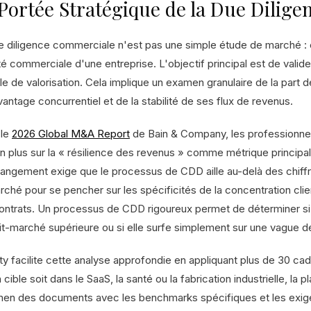
Portée Stratégique de la Due Dilig
e diligence commerciale n'est pas une simple étude de marché : c
ité commerciale d'une entreprise. L'objectif principal est de vali
le de valorisation. Cela implique un examen granulaire de la part d
antage concurrentiel et de la stabilité de ses flux de revenus.
 le
2026 Global M&A Report
de Bain & Company, les professionnel
en plus sur la « résilience des revenus » comme métrique principa
angement exige que le processus de CDD aille au-delà des chi
rché pour se pencher sur les spécificités de la concentration cli
ontrats. Un processus de CDD rigoureux permet de déterminer si 
it-marché supérieure ou si elle surfe simplement sur une vague 
ty facilite cette analyse approfondie en appliquant plus de 30 cad
 cible soit dans le SaaS, la santé ou la fabrication industrielle, l
men des documents avec les benchmarks spécifiques et les exig