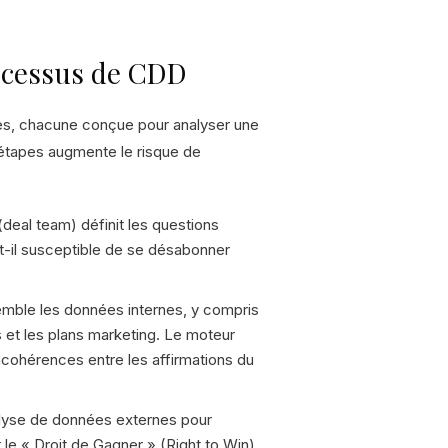
ocessus de CDD
tes, chacune conçue pour analyser une
 étapes augmente le risque de
deal team) définit les questions
st-il susceptible de se désabonner
mble les données internes, y compris
s et les plans marketing. Le moteur
 incohérences entre les affirmations du
alyse de données externes pour
 le « Droit de Gagner » (Right to Win)