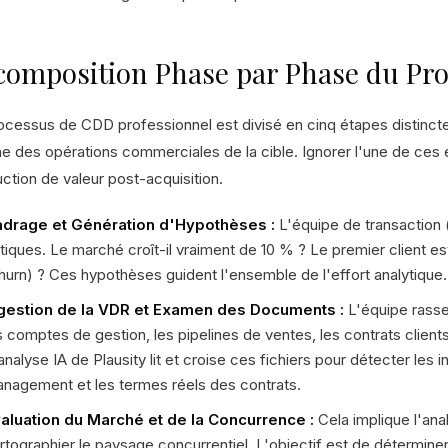
composition Phase par Phase du Pr
ocessus de CDD professionnel est divisé en cinq étapes distinc
e des opérations commerciales de la cible. Ignorer l'une de ces
ction de valeur post-acquisition.
drage et Génération d'Hypothèses :
L'équipe de transaction (
itiques. Le marché croît-il vraiment de 10 % ? Le premier client e
hurn) ? Ces hypothèses guident l'ensemble de l'effort analytique.
gestion de la VDR et Examen des Documents :
L'équipe rasse
s comptes de gestion, les pipelines de ventes, les contrats client
analyse IA de Plausity lit et croise ces fichiers pour détecter les
nagement et les termes réels des contrats.
aluation du Marché et de la Concurrence :
Cela implique l'an
rtographier le paysage concurrentiel. L'objectif est de déterminer