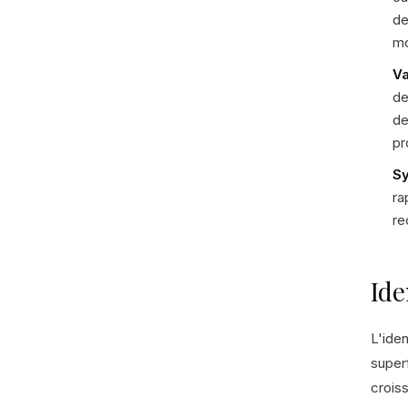
de
mo
Va
de
de
pr
Sy
ra
re
Ide
L'ide
superf
croiss