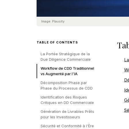
Image:
Plausity
Tab
TABLE OF CONTENTS
La Portée Stratégique de la
Due Diligence Commerciale
La
Workflow de CDD Traditionnel
Wo
vs Augmenté par l'IA
Dé
Décomposition Phase par
Phase du Processus de CDD
Id
Identification des Risques
Gé
Critiques en DD Commerciale
Sé
Génération de Livrables Prêts
pour les Investisseurs
Sécurité et Conformité à l'Ère