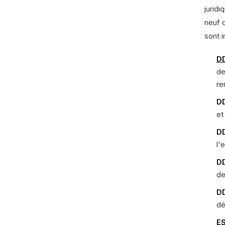
jurid
neuf 
sont 
D
de
re
DD
et
DD
l'
DD
de
DD
dé
ES