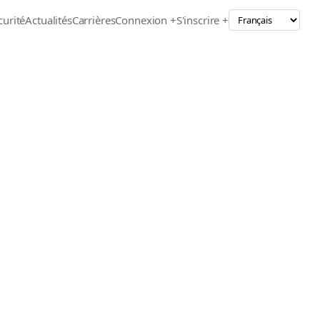
curité
Actualités
Carrières
Connexion +
S'inscrire +