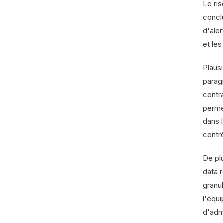
Le ris
concl
d'ale
et le
Plaus
parag
contra
permet
dans 
contrô
De plu
data 
granu
l'équi
d'admi