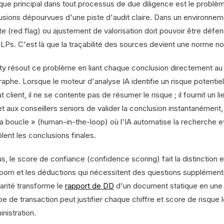
que principal dans tout processus de due diligence est le problème
usions dépourvues d'une piste d'audit claire. Dans un environnem
rte (red flag) ou ajustement de valorisation doit pouvoir être déf
s LPs. C'est là que la traçabilité des sources devient une norme n
ity résout ce problème en liant chaque conclusion directement au
raphe. Lorsque le moteur d'analyse IA identifie un risque potent
t client, il ne se contente pas de résumer le risque ; il fournit un l
 aux conseillers seniors de valider la conclusion instantanément,
la boucle » (human-in-the-loop) où l'IA automatise la recherche et
lent les conclusions finales.
s, le score de confiance (confidence scoring) fait la distinction e
room et les déductions qui nécessitent des questions supplémen
larité transforme le
rapport de DD
d'un document statique en une p
pe de transaction peut justifier chaque chiffre et score de risque 
nistration.