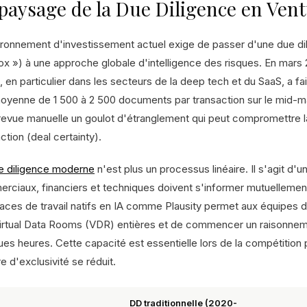
paysage de la Due Diligence en Vent
ironnement d'investissement actuel exige de passer d'une due dil
ox ») à une approche globale d'intelligence des risques. En mars
, en particulier dans les secteurs de la deep tech et du SaaS, a f
oyenne de 1 500 à 2 500 documents par transaction sur le mid-ma
 revue manuelle un goulot d'étranglement qui peut compromettre la
ction (deal certainty).
e diligence moderne
n'est plus un processus linéaire. Il s'agit d'
rciaux, financiers et techniques doivent s'informer mutuellement
aces de travail natifs en IA comme Plausity permet aux équipes d
irtual Data Rooms (VDR) entières et de commencer un raisonnem
es heures. Cette capacité est essentielle lors de la compétition 
e d'exclusivité se réduit.
DD traditionnelle (2020-