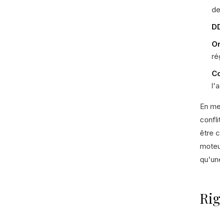
de
DD
Or
ré
Co
l'
En men
confl
être c
moteur
qu'un
Rig