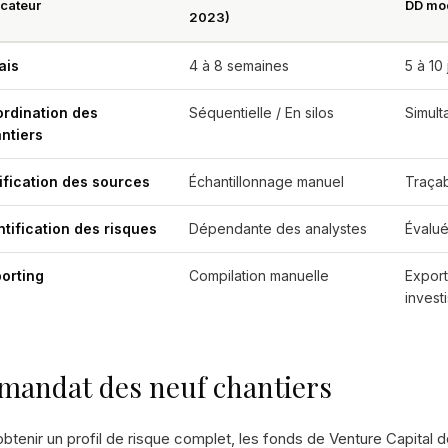
icateur
DD mod
2023)
ais
4 à 8 semaines
5 à 10
rdination des
Séquentielle / En silos
Simult
ntiers
ification des sources
Échantillonnage manuel
Traçab
ntification des risques
Dépendante des analystes
Évalué
orting
Compilation manuelle
Export
invest
mandat des neuf chantiers
btenir un profil de risque complet, les fonds de Venture Capital do