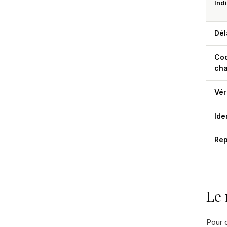
Ind
Dél
Coo
cha
Vér
Ide
Rep
Le 
Pour o