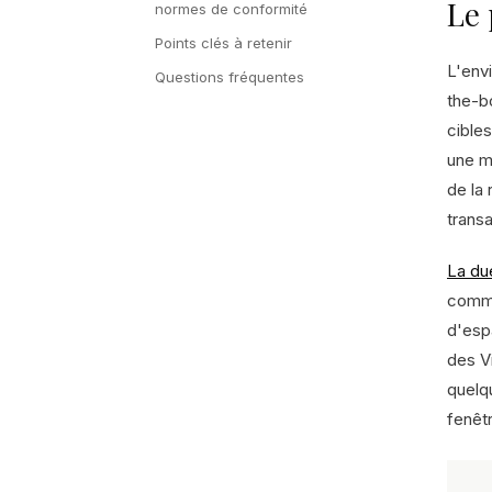
Le 
normes de conformité
Points clés à retenir
L'env
Questions fréquentes
the-b
cibles
une m
de la
transa
La du
comme
d'esp
des V
quelqu
fenêtr