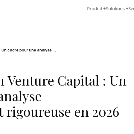
Produit
+
Solutions
+
Sé
Due Diligence en Venture Capital : Un cadre pour une analyse d'investissement rigoureuse en 2026
n Venture Capital : Un
analyse
t rigoureuse en 2026