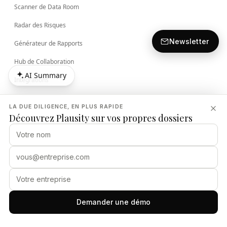
Scanner de Data Room
Radar des Risques
Newsletter
Générateur de Rapports
Hub de Collaboration
AI Summary
Intégrations
AI Summary
Sécurité
LA DUE DILIGENCE, EN PLUS RAPIDE
Découvrez Plausity sur vos propres dossiers
Tutoriel
SOLUTIONS
Commercial
Financier
Juridique
Demander une démo
Organisation & Conformité