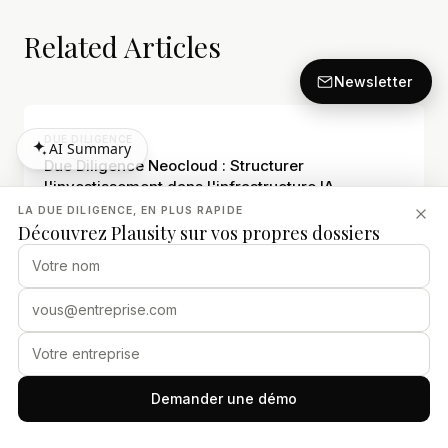
Related Articles
Newsletter
DUE DILIGENCE
AI Summary
Due Diligence Neocloud : Structurer
AI Summary
l'investissement dans l'infrastructure IA
LA DUE DILIGENCE, EN PLUS RAPIDE
6 août 2026
· 13 min read
Découvrez Plausity sur vos propres dossiers
DUE DILIGENCE
Due diligence du risque de crédit lié à l'IA pour
les prêteurs de logiciels
6 août 2026
· 15 min read
Demander une démo