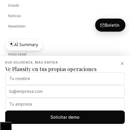
Estado
Noticias
Boletín
Newsletter
LEGAL
AI Summary
AI Summary
Aviso Legal
DUE DILIGENCE, MÁS RÁPIDA
Términos
Ve Plausity en tus propias operaciones
Política de Privacidad
Política de Seguridad
PLAUSITY
Solicitar demo