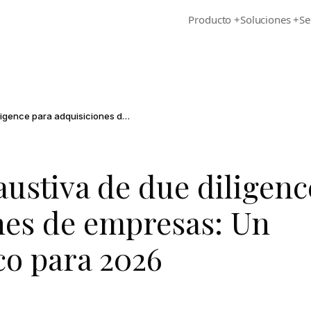
Producto
+
Soluciones
+
Se
La checklist exhaustiva de due diligence para adquisiciones de empresas: Un marco estratégico para 2026
austiva de due diligenc
nes de empresas: Un
co para 2026