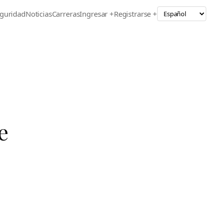
guridad
Noticias
Carreras
Ingresar +
Registrarse +
e