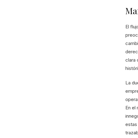
Mar
El flu
preoc
cambi
derec
clara 
histó
La due
empre
operat
En el
inneg
estas
trazab