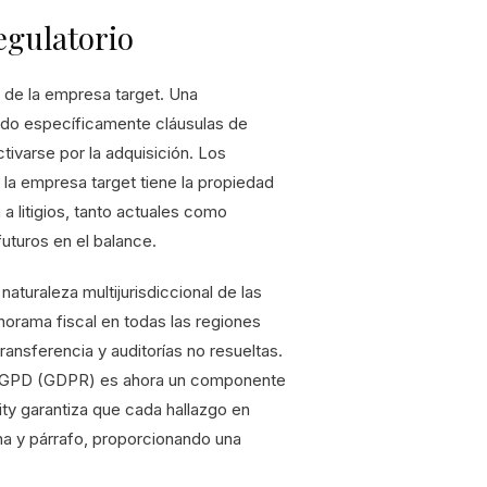
egulatorio
os de la empresa target. Una
ando específicamente cláusulas de
ivarse por la adquisición. Los
 la empresa target tiene la propiedad
 a litigios, tanto actuales como
uturos en el balance.
aturaleza multijurisdiccional de las
rama fiscal en todas las regiones
ransferencia y auditorías no resueltas.
el RGPD (GDPR) es ahora un componente
ity garantiza que cada hallazgo en
na y párrafo, proporcionando una