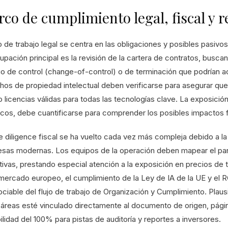
co de cumplimiento legal, fiscal y r
jo de trabajo legal se centra en las obligaciones y posibles pasiv
upación principal es la revisión de la cartera de contratos, busc
o de control (change-of-control) o de terminación que podrían act
hos de propiedad intelectual deben verificarse para asegurar que
o licencias válidas para todas las tecnologías clave. La exposición
ricos, debe cuantificarse para comprender los posibles impactos f
 diligence fiscal se ha vuelto cada vez más compleja debido a la n
sas modernas. Los equipos de la operación deben mapear el pano
ivas, prestando especial atención a la exposición en precios de t
 mercado europeo, el cumplimiento de la Ley de IA de la UE y 
ociable del flujo de trabajo de Organización y Cumplimiento. Plaus
 áreas esté vinculado directamente al documento de origen, pági
ilidad del 100% para pistas de auditoría y reportes a inversores.