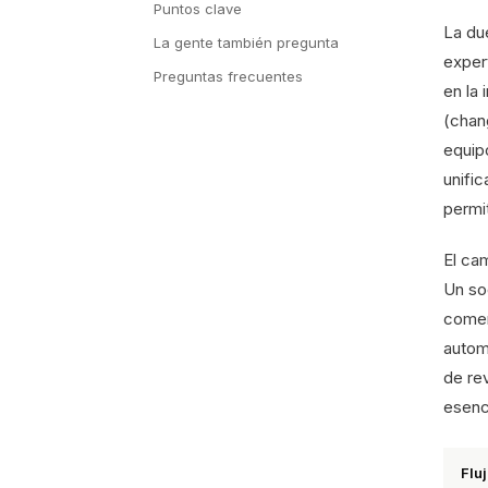
Puntos clave
La du
La gente también pregunta
exper
Preguntas frecuentes
en la 
(chang
equip
unifi
permit
El ca
Un so
comer
automa
de re
esenc
Fluj