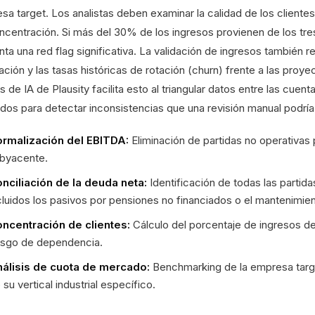
sa target. Los analistas deben examinar la calidad de los client
ncentración. Si más del 30% de los ingresos provienen de los tres 
nta una red flag significativa. La validación de ingresos también 
ción y las tasas históricas de rotación (churn) frente a las proye
is de IA de Plausity facilita esto al triangular datos entre las cue
ados para detectar inconsistencias que una revisión manual podría 
rmalización del EBITDA:
Eliminación de partidas no operativas 
byacente.
nciliación de la deuda neta:
Identificación de todas las partida
cluidos los pasivos por pensiones no financiados o el mantenimien
ncentración de clientes:
Cálculo del porcentaje de ingresos de 
esgo de dependencia.
álisis de cuota de mercado:
Benchmarking de la empresa targ
 su vertical industrial específico.