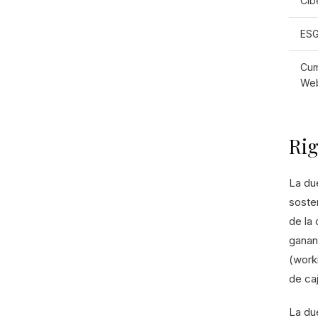
Cib
ES
Cum
We
Rig
La due
sosten
de la 
ganan
(worki
de caj
La du