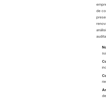
empre
de co
prese
renova
anális
audit
No
su
Co
in
Co
ri
An
de