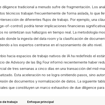
e diligence tradicional a menudo sufre de fragmentación. Los anal
tos técnicos trabajan frecuentemente de forma aislada, lo que lle
intersección de diferentes flujos de trabajo. Por ejemplo, una clá
e-of-control) podría tener implicaciones financieras significativa
os no sintetizan sus hallazgos en tiempo real. La metodología mo
cado donde la ingesta del data room y la clasificación de docume
iendo a los expertos centrarse en el razonamiento de alto nivel.
mbio hacia espacios de trabajo nativos de IA ha redefinido el está
cio de Advisory de las Big Four informó recientemente haber redu
cial de tres semanas a cinco días en una transacción del mid-mar
tizado. Esta aceleración no se logra omitiendo pasos, sino automa
visión de documentos y normalización de datos. La siguiente tabla 
iales que constituyen un marco exhaustivo de due diligence para
o de trabajo
Enfoque principal