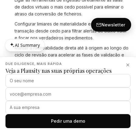
de dados virtuais o mais cedo possível para eliminar o
atraso da conversão de ficheiros.
Configurar limiares de materialidade específicos da
Newsletter
transação desde cedo para filtrar alertas de baixo valor
e focar nos verdadeiros impedimentos.
AI Summary
Manter a rastreabilidade direta até à origem ao longo do
AI Summary
ciclo de revisão para acelerar as fases de validação e
de geração de rascunhos.
DUE DILIGENCE, MAIS RÁPIDA
Veja a Plausity nas suas próprias operações
Tirar partido da estruturação automatizada de relatórios
para converter constatações em briefings executivos
polidos sem cópia manual.
Fontes
Pedir uma demo
www3.intralinks.com
bayes.city.ac.uk