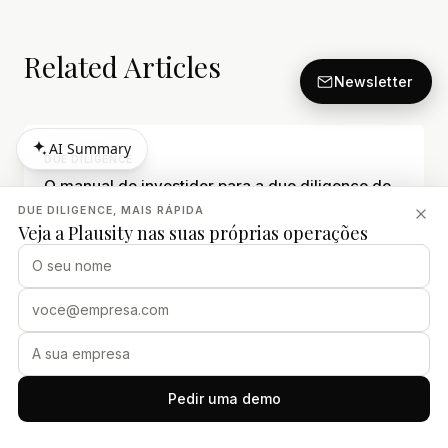
Related Articles
Newsletter
AI Summary
DUE DILIGENCE
AI Summary
O manual do investidor para a due diligence de
impacto da IA
DUE DILIGENCE, MAIS RÁPIDA
Veja a Plausity nas suas próprias operações
23 jul 2026
· 4 min de leitura
DUE DILIGENCE
Management Due Diligence: Avaliação do Risco
de Liderança em Fusões e Aquisições
Pedir uma demo
Jun 29, 2026
· 16 min read